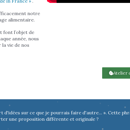
ade in France »
.
efficacement notre
age alimentaire.
 font l’objet de
haque année, nous
 la vie de nos
Atelier
rt d'idées sur ce que je pourrais faire d'autre... ». Cette ph
r une proposition différente et originale ?