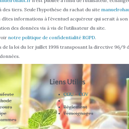
nuelrohaut.fr
n’est publiée à l’insu de l’utilisateur, échangé
des tiers. Seule l’hypothèse du rachat du site
manuelrohau
îtes informations à l’éventuel acquéreur qui serait à son
on des données vis à vis de l’utilisateur du site.
voir
notre politique de confidentialité RGPD
.
e la loi du 1er juillet 1998 transposant la directive 96/9 d
 données.
Liens Utiles
ifeste
CGU
–
CGV
thode
cours
Règlement
ipe
Témoignages
rammes