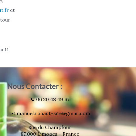
e,
t.fr
et
 tour
u 11
Nous Contacter :
📞 06 20 48 49 67
✉️ manuel.rohaut+site@gmail.com
Rue du Champfour
87 000 Limoges – France