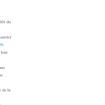
801 du
janvier
fr
.
 leur
aux
ux
 de la