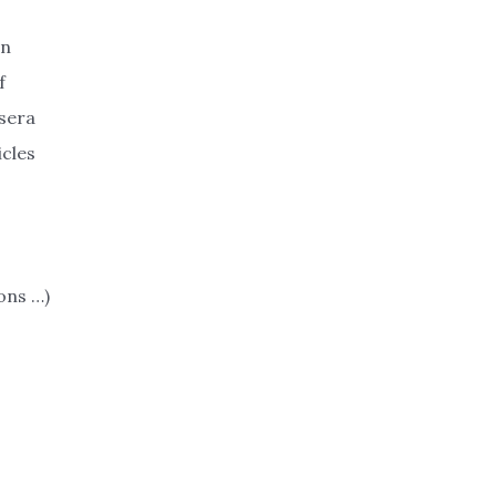
on
f
 sera
icles
ons …)