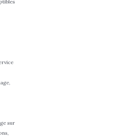
ptibles
ervice
mage,
age sur
ons,