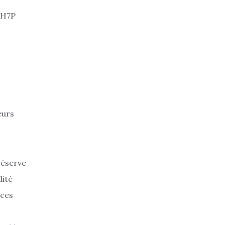
) H7P
eurs
réserve
lité
 ces