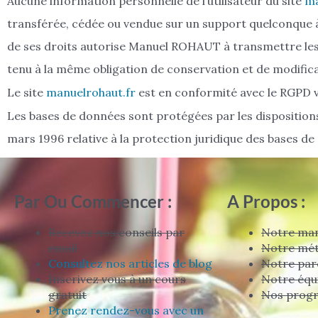
Aucune information personnelle de l’utilisateur du site
ma
transférée, cédée ou vendue sur un support quelconque à 
de ses droits autorise Manuel ROHAUT à transmettre les d
tenu à la même obligation de conservation et de modificati
Le site
manuelrohaut.fr
est en conformité avec le RGPD 
Les bases de données sont protégées par les dispositions d
mars 1996 relative à la protection juridique des bases de
Par Ou Commencer :
A Propos :
Recevez nos conseils par
Notre man
email
Notre mé
Consultez nos articles de blog
Notre par
Inscrivez vous à un cours
Notre équ
gratuit
Nos prog
Prenez rendez-vous avec un