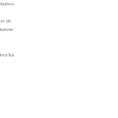
elatives
ser de
inateur
ivez les