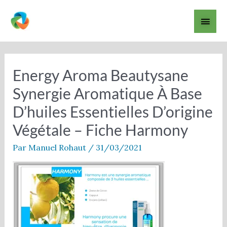
Aller
Men
au
contenu
princ
Navigation
des
articles
Energy Aroma Beautysane
Synergie Aromatique À Base
D’huiles Essentielles D’origine
Végétale – Fiche Harmony
Par
Manuel Rohaut
/
31/03/2021