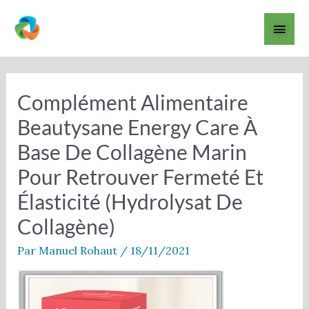
Aller
Men
au
contenu
princ
Navigation
des
articles
Complément Alimentaire
Beautysane Energy Care À
Base De Collagène Marin
Pour Retrouver Fermeté Et
Élasticité (hydrolysat De
Collagène)
Par
Manuel Rohaut
/
18/11/2021