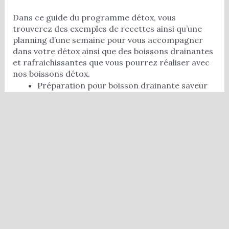
Dans ce guide du programme détox, vous
trouverez des exemples de recettes ainsi qu’une
planning d’une semaine pour vous accompagner
dans votre détox ainsi que des boissons drainantes
et rafraichissantes que vous pourrez réaliser avec
nos boissons détox.
Préparation pour boisson drainante saveur
citron (Energy detox citron),
Préparation pour boisson drainante saveur
menthe (Energy detox menthe),
Préparation pour boisson drainante saveur
pêche (Energy detox pêche),
Préparation pour boisson drainante saveur
fruits rouges (Energy detox fruits rouges).
Beautysané Energy Detox :
Conseils D’utilisation