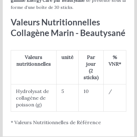
gamme Energy Care par Beautysané
se présente sous la
forme d’une boîte de 30 sticks.
Valeurs Nutritionnelles
Collagène Marin - Beautysané
Valeurs
unité
Par
%
nutritionnelles
jour
VNR*
(2
sticks)
Hydrolysat de
5
10
/
collagène de
poisson (g)
* Valeurs Nutritionnelles de Référence