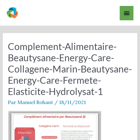
Aller
Men
au
contenu
princ
Navigation
des
articles
Complement-Alimentaire-
Beautysane-Energy-Care-
Collagene-Marin-Beautysane-
Energy-Care-Fermete-
Elasticite-Hydrolysat-1
Par
Manuel Rohaut
/
18/11/2021