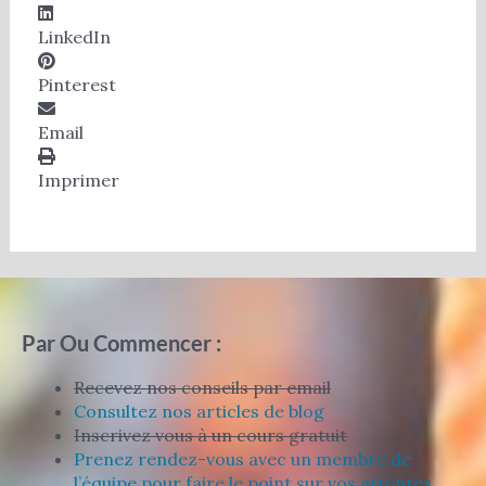
LinkedIn
Pinterest
Email
Imprimer
Par Ou Commencer :
Recevez nos conseils par email
Consultez nos articles de blog
Inscrivez vous à un cours gratuit
Prenez rendez-vous avec un membre de
l’équipe pour faire le point sur vos attentes