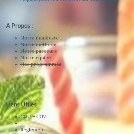
A Propos :
Notre manifeste
Notre méthode
Notre parcours
Notre équipe
Nos programmes
Liens Utiles
CGU
–
CGV
Règlement