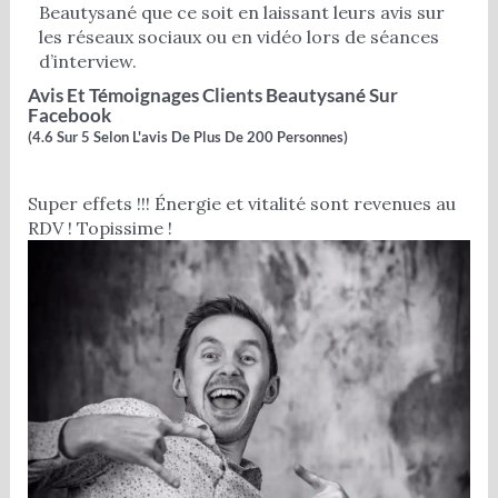
Beautysané que ce soit en laissant leurs avis sur
les réseaux sociaux ou en vidéo lors de séances
d’interview.
Avis Et Témoignages Clients Beautysané Sur
Facebook
(4.6 Sur 5 Selon L'avis De Plus De 200 Personnes)
Super effets !!! Énergie et vitalité sont revenues au
No
RDV ! Topissime !
heu
poi
dél
Nou
so