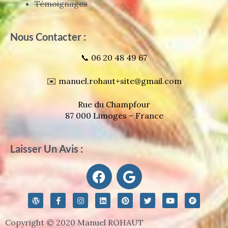
Témoignages
Nous Contacter :
📞 06 20 48 49 67
✉️ manuel.rohaut+site@gmail.com
Rue du Champfour
87 000 Limoges – France
Laisser Un Avis :
F
G
a
o
c
o
W
F
I
L
P
T
Y
P
e
g
o
a
n
i
i
w
o
r
r
c
s
n
n
i
u
o
b
l
d
e
t
k
t
t
t
d
Copyright © 2020 Manuel ROHAUT