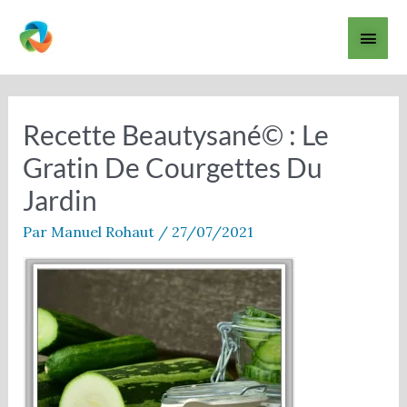
Aller
Men
au
contenu
princ
Navigation
des
articles
Recette Beautysané© : Le
Gratin De Courgettes Du
Jardin
Par
Manuel Rohaut
/
27/07/2021