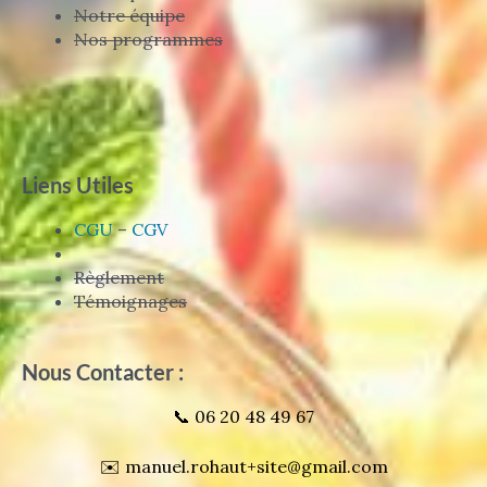
Notre équipe
Nos programmes
Liens Utiles
CGU
–
CGV
Règlement
Témoignages
Nous Contacter :
📞 06 20 48 49 67
✉️ manuel.rohaut+site@gmail.com