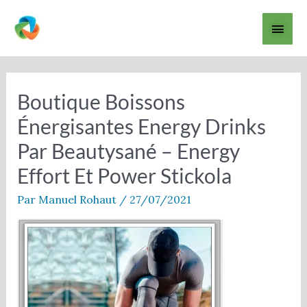
Aller
Men
au
contenu
princ
Boutique Boissons
Énergisantes Energy Drinks
Par Beautysané – Energy
Effort Et Power Stickola
Par
Manuel Rohaut
/
27/07/2021