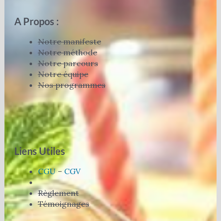
A Propos :
Notre manifeste
Notre méthode
Notre parcours
Notre équipe
Nos programmes
Liens Utiles
CGU
–
CGV
Règlement
Témoignages