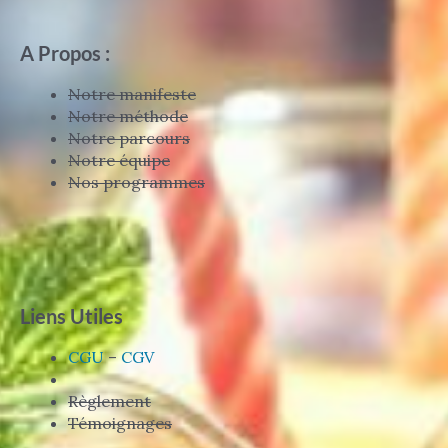
A Propos :
Notre manifeste
Notre méthode
Notre parcours
Notre équipe
Nos programmes
Liens Utiles
CGU
–
CGV
Règlement
Témoignages