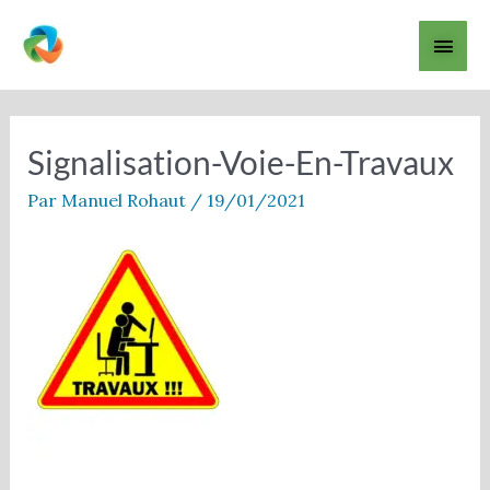
Aller
Men
au
contenu
princ
Signalisation-Voie-En-Travaux
Par
Manuel Rohaut
/
19/01/2021