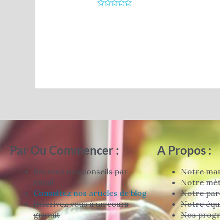
Note
0
sur
5
Par Ou Commencer :
A Propos :
Recevez nos conseils par
Notre man
email
Notre mé
Consultez nos articles de blog
Notre par
Inscrivez vous à un cours
Notre équ
gratuit
Nos prog