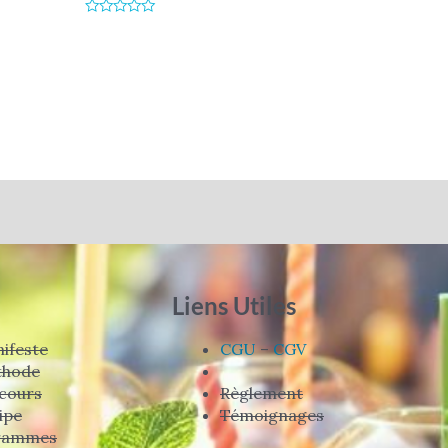
Note
0
Note
sur
0
5
sur
5
Liens Utiles
ifeste
CGU
–
CGV
thode
cours
Règlement
ipe
Témoignages
rammes