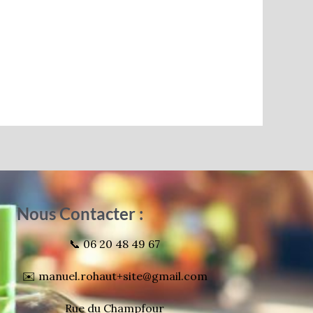
Nous Contacter :
📞 06 20 48 49 67
✉️ manuel.rohaut+site@gmail.com
Rue du Champfour