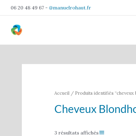
Aller
06 20 48 49 67 -
@manuelrohaut.fr
au
contenu
Trié
par
popularité
Accueil
/ Produits identifiés “cheve
Cheveux Blond
Filter
3 résultats affichés