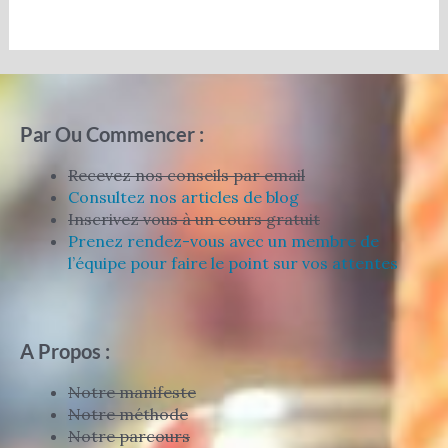
Par Ou Commencer :
Recevez nos conseils par email
Consultez nos articles de blog
Inscrivez vous à un cours gratuit
Prenez rendez-vous avec un membre de
l’équipe pour faire le point sur vos attentes
A Propos :
Notre manifeste
Notre méthode
Notre parcours