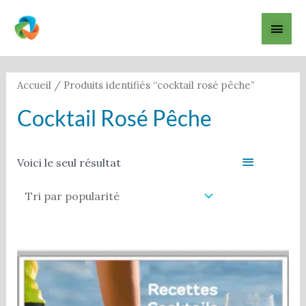
Aller
Men
au
contenu
princ
Accueil
/ Produits identifiés “cocktail rosé pêche”
Cocktail Rosé Pêche
Filter
Voici le seul résultat