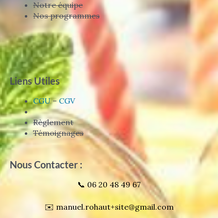
Notre équipe
Nos programmes
Liens Utiles
CGU
–
CGV
Règlement
Témoignages
Nous Contacter :
📞 06 20 48 49 67
✉️ manuel.rohaut+site@gmail.com