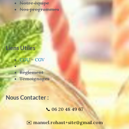
Notre équipe
Nos programmes
Liens Utiles
CGU
–
CGV
Règlement
Témoignages
Nous Contacter :
📞 06 20 48 49 67
✉️ manuel.rohaut+site@gmail.com