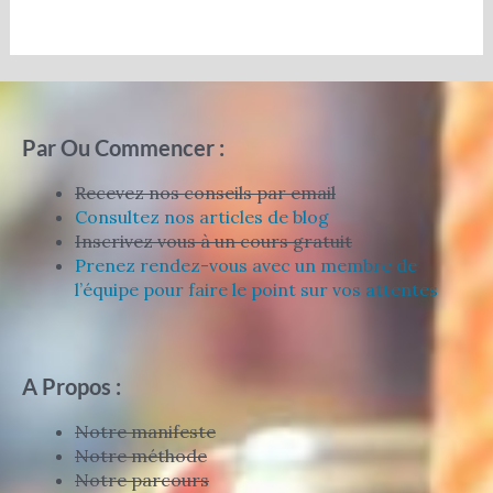
Par Ou Commencer :
Recevez nos conseils par email
Consultez nos articles de blog
Inscrivez vous à un cours gratuit
Prenez rendez-vous avec un membre de
l’équipe pour faire le point sur vos attentes
A Propos :
Notre manifeste
Notre méthode
Notre parcours