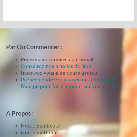
sur
5
Par Ou Commencer :
Recevez nos conseils par email
Consultez nos articles de blog
Inscrivez vous à un cours gratuit
Prenez rendez-vous avec un membre de
l’équipe pour faire le point sur vos attentes
A Propos :
Notre manifeste
Notre méthode