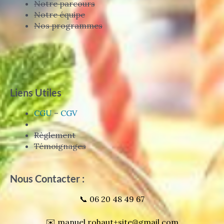
Notre parcours
Notre équipe
Nos programmes
Liens Utiles
CGU
–
CGV
Règlement
Témoignages
Nous Contacter :
📞 06 20 48 49 67
✉️ manuel.rohaut+site@gmail.com