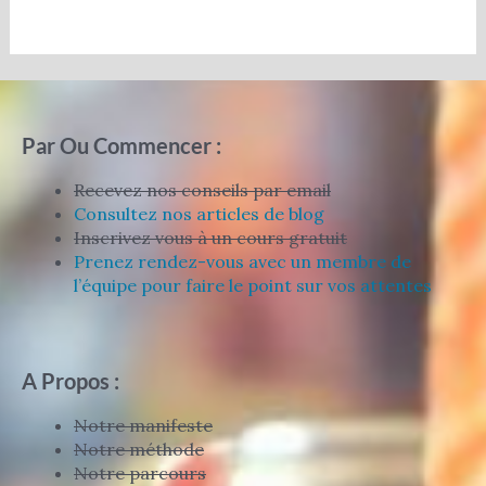
Par Ou Commencer :
Recevez nos conseils par email
Consultez nos articles de blog
Inscrivez vous à un cours gratuit
Prenez rendez-vous avec un membre de
l’équipe pour faire le point sur vos attentes
A Propos :
Notre manifeste
Notre méthode
Notre parcours