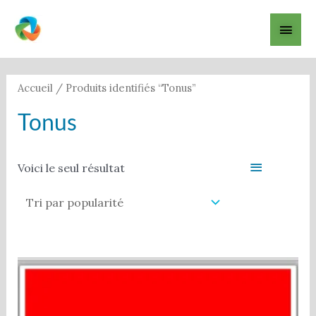
Aller
Men
au
contenu
princ
Accueil
/ Produits identifiés “Tonus”
Tonus
Filter
Voici le seul résultat