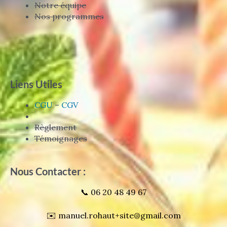
Notre équipe
Nos programmes
Liens Utiles
CGU
–
CGV
Règlement
Témoignages
Nous Contacter :
📞 06 20 48 49 67
✉️ manuel.rohaut+site@gmail.com