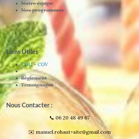
Notre équipe
Nos programmes
Liens Utiles
CGU
–
CGV
Règlement
Témoignages
Nous Contacter :
📞 06 20 48 49 67
✉️ manuel.rohaut+site@gmail.com