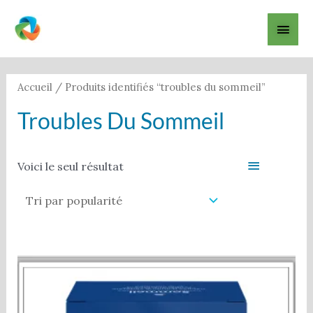
Aller
Men
au
contenu
princ
Accueil
/ Produits identifiés “troubles du sommeil”
Troubles Du Sommeil
Filter
Voici le seul résultat