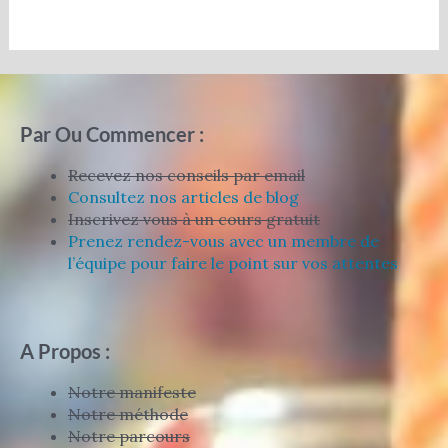
Par Ou Commencer :
Recevez nos conseils par email
Consultez nos articles de blog
Inscrivez vous à un cours gratuit
Prenez rendez-vous avec un membre de
l’équipe pour faire le point sur vos attentes
A Propos :
Notre manifeste
Notre méthode
Notre parcours