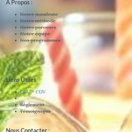
A Propos :
Notre manifeste
Notre méthode
Notre parcours
Notre équipe
Nos programmes
Liens Utiles
CGU
–
CGV
Règlement
Témoignages
Nous Contacter :