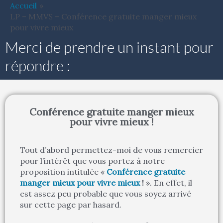
Aller
Accueil
au
LP – MMVS – Conférence gratuite manger mieux
contenu
pour vivre mieux
Merci de prendre un instant pour
répondre :
Conférence gratuite manger mieux
pour vivre mieux !
Tout d’abord permettez-moi de vous remercier
pour l’intérêt que vous portez à notre
proposition intitulée «
Conférence gratuite
manger mieux pour vivre mieux
!
». En effet, il
est assez peu probable que vous soyez arrivé
sur cette page par hasard.