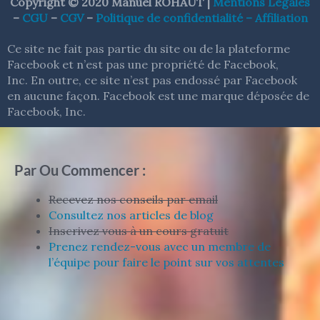
Copyright © 2020 Manuel ROHAUT |
Mentions Légales
P
b
a
e
e
t
u
u
–
CGU
–
CGV
–
Politique de confidentialité –
Affiliation
r
o
g
d
r
e
b
c
e
o
r
i
e
r
e
t
s
k
a
n
s
-
Ce site ne fait pas partie du site ou de la plateforme
s
-
m
t
h
f
u
Facebook et n’est pas une propriété de Facebook,
n
Inc. En outre, ce site n’est pas endossé par Facebook
t
en aucune façon.
Facebook est une marque déposée de
Facebook, Inc.
Par Ou Commencer :
Recevez nos conseils par email
Consultez nos articles de blog
Inscrivez vous à un cours gratuit
Prenez rendez-vous avec un membre de
l’équipe pour faire le point sur vos attentes