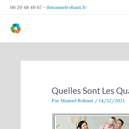
Aller
06 20 48 49 67 -
@manuelrohaut.fr
au
contenu
Navigation
des
articles
Quelles Sont Les Qua
Par
Manuel Rohaut
/
14/12/2021