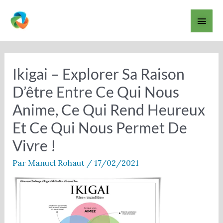
Aller
Men
au
contenu
princ
Navigation
des
articles
Ikigai – Explorer Sa Raison
D’être Entre Ce Qui Nous
Anime, Ce Qui Rend Heureux
Et Ce Qui Nous Permet De
Vivre !
Par
Manuel Rohaut
/
17/02/2021