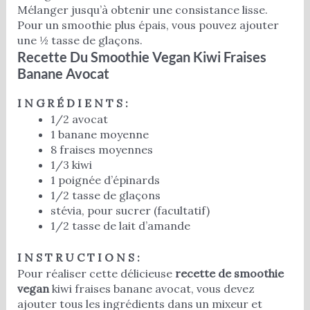
Mélanger jusqu’à obtenir une consistance lisse.
Pour un smoothie plus épais, vous pouvez ajouter
une ½ tasse de glaçons.
Recette Du Smoothie Vegan Kiwi Fraises
Banane Avocat
I N G R É D I E N T S :
1/2 avocat
1 banane moyenne
8 fraises moyennes
1/3 kiwi
1 poignée d’épinards
1/2 tasse de glaçons
stévia, pour sucrer (facultatif)
1/2 tasse de lait d’amande
I N S T R U C T I O N S :
Pour réaliser cette délicieuse
recette de smoothie
vegan
kiwi fraises banane avocat, vous devez
ajouter tous les ingrédients dans un mixeur et