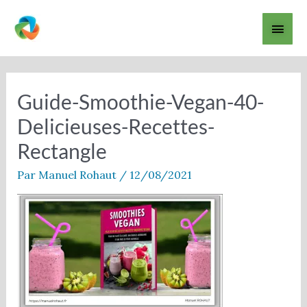
Aller
Men
au
contenu
princ
Navigation
des
articles
Guide-Smoothie-Vegan-40-
Delicieuses-Recettes-
Rectangle
Par
Manuel Rohaut
/
12/08/2021