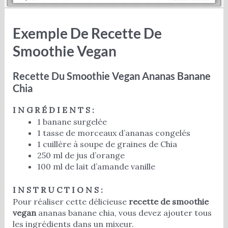
Exemple De Recette De
Smoothie Vegan
Recette Du Smoothie Vegan Ananas Banane
Chia
I N G R É D I E N T S :
1 banane surgelée
1 tasse de morceaux d’ananas congelés
1 cuillère à soupe de graines de Chia
250 ml de jus d’orange
100 ml de lait d’amande vanille
I N S T R U C T I O N S :
Pour réaliser cette délicieuse
recette de smoothie
vegan
ananas banane chia, vous devez ajouter tous
les ingrédients dans un mixeur.