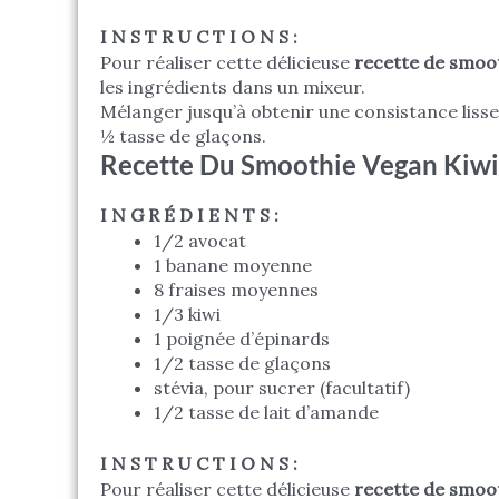
I N S T R U C T I O N S :
Pour réaliser cette délicieuse
recette de smoo
les ingrédients dans un mixeur.
Mélanger jusqu’à obtenir une consistance lisse
½ tasse de glaçons.
Recette Du Smoothie Vegan Kiwi
I N G R É D I E N T S :
1/2 avocat
1 banane moyenne
8 fraises moyennes
1/3 kiwi
1 poignée d’épinards
1/2 tasse de glaçons
stévia, pour sucrer (facultatif)
1/2 tasse de lait d’amande
I N S T R U C T I O N S :
Pour réaliser cette délicieuse
recette de smoo