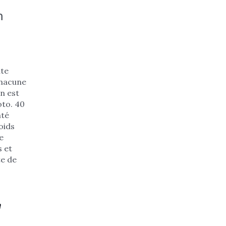
n
te
 Chacune
n est
oto. 40
nté
oids
e
s et
te de
n