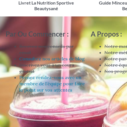
Livret La Nutrition Sportive
Guide Minceu
Beautysané
B
Par Ou Commencer :
A Propos :
Recevez nos conseils par
Notre man
email
Notre mé
Consultez nos articles de blog
Notre par
Inscrivez vous à un cours
Notre équ
gratuit
Nos prog
Prenez rendez-vous avec un
membre de l’équipe pour faire
le point sur vos attentes