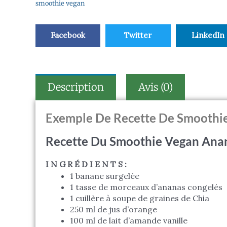
smoothie vegan
Facebook
Twitter
LinkedIn
Description
Avis (0)
Exemple De Recette De Smoothi
Recette Du Smoothie Vegan Ana
I N G R É D I E N T S :
1 banane surgelée
1 tasse de morceaux d’ananas congelés
1 cuillère à soupe de graines de Chia
250 ml de jus d’orange
100 ml de lait d’amande vanille