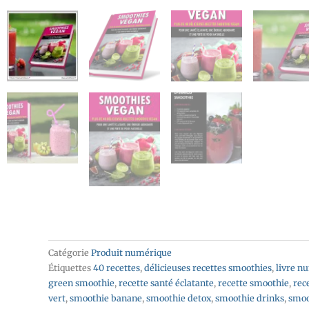
Catégorie
Produit numérique
Étiquettes
40 recettes
,
délicieuses recettes smoothies
,
livre n
green smoothie
,
recette santé éclatante
,
recette smoothie
,
rec
vert
,
smoothie banane
,
smoothie detox
,
smoothie drinks
,
smoo