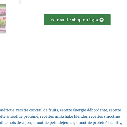
Voir sur le shop en ligne
umérique
,
recette cocktail de fruits
,
recette énergie débordante
,
recette
ette smoothie protéiné
,
recettes milkshake blender
,
recettes smoothie
thie noix de cajou
,
smoothie petit déjeuner
,
smoothie protéiné healthy
,