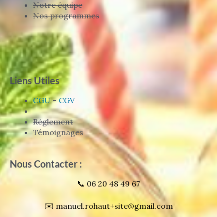
Notre équipe
Nos programmes
Liens Utiles
CGU
–
CGV
Règlement
Témoignages
Nous Contacter :
📞 06 20 48 49 67
✉️ manuel.rohaut+site@gmail.com