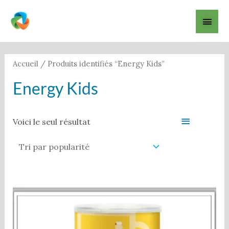
Aller
Men
au
contenu
princ
Accueil
/ Produits identifiés “Energy Kids”
Energy Kids
Filter
Voici le seul résultat