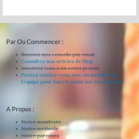
Par Ou Commencer :
Recevez nos conseils par email
Consultez nos articles de blog
Inscrivez vous à un cours gratuit
Prenez rendez-vous avec un membre de
l’équipe pour faire le point sur vos attentes
A Propos :
Notre manifeste
Notre méthode
Notre parcours