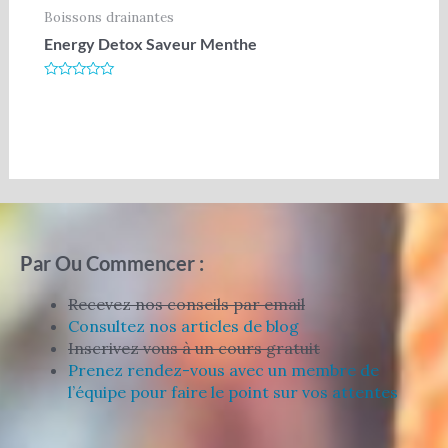
Boissons drainantes
Energy Detox Saveur Menthe
Note
0
sur
5
Par Ou Commencer :
Recevez nos conseils par email
Consultez nos articles de blog
Inscrivez vous à un cours gratuit
Prenez rendez-vous avec un membre de
l’équipe pour faire le point sur vos attentes