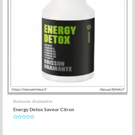
Boissons drainantes
Energy Detox Saveur Citron
Note
0
sur
5