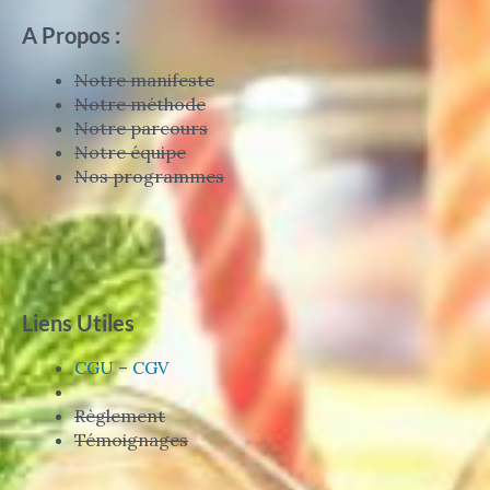
A Propos :
Notre manifeste
Notre méthode
Notre parcours
Notre équipe
Nos programmes
Liens Utiles
CGU
–
CGV
Règlement
Témoignages