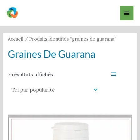
Aller
Men
au
contenu
princ
Trié
par
popularité
Accueil
/ Produits identifiés “graines de guarana”
Graines De Guarana
Filter
7 résultats affichés