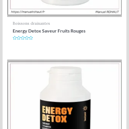
Boissons drainantes
Energy Detox Saveur Fruits Rouges
Note
0
sur
5