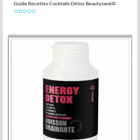
Guide Recettes Cocktails Détox Beautysané©
Note
0
sur
5