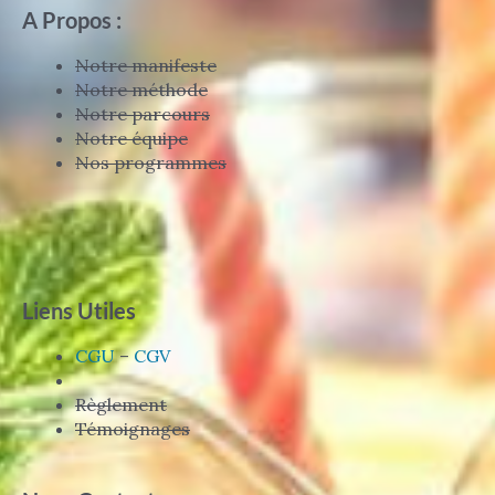
A Propos :
Notre manifeste
Notre méthode
Notre parcours
Notre équipe
Nos programmes
Liens Utiles
CGU
–
CGV
Règlement
Témoignages