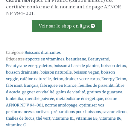
citron
fabriquée en France (édition limitée) est
certifiée conforme à la norme antidopage AFNOR
NF V94-001.
Voir sur le shop en ligne
Catégorie
Boissons drainantes
Étiquettes
apporte en vitamines
,
beautisane
,
Beautysané
,
Beautysane energy detox
,
boisson à base de plantes
,
boisson detox
,
boisson drainante
,
boisson naturelle
,
boisson vegan
,
boisson
veggie
,
caféine naturelle
,
detox
,
drainer votre corps
,
Energy Detox
,
fabricant français
,
fabriquée en France
,
feuilles de pissenlit
,
fibre
d'acacia
,
gagner en vitalité
,
gains de vitalité
,
graines de guarana
,
kinkeliba
,
menthe poivrée
,
métabolisme énergétique
,
norme
AFNOR NF V 94-001
,
norme antdopage
,
optimiser vos
performances sportives
,
préparations pour boissons
,
saveur citron
,
thalles de fucus
,
thé vert
,
vitamine B1
,
vitamine B3
,
vitamine B6
,
vitamine C