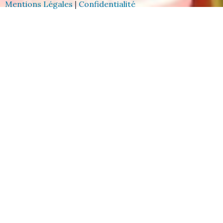
Mentions Légales
|
Confidentialité
f
u
n
t