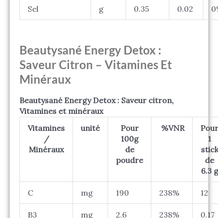
Sel
g
0.35
0.02
0
Beautysané Energy Detox :
Saveur Citron – Vitamines Et
Minéraux
Beautysané Energy Detox : Saveur citron,
Vitamines et minéraux
Vitamines
unité
Pour
%VNR
Pou
/
100g
1
Minéraux
de
stic
poudre
de
6.3 
C
mg
190
238%
12
B3
mg
2.6
238%
0.17