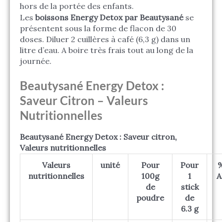
hors de la portée des enfants.
Les
boissons Energy Detox par Beautysané
se
présentent sous la forme de flacon de 30
doses. Diluer 2 cuillères à café (6,3 g) dans un
litre d’eau. A boire très frais tout au long de la
journée.
Beautysané Energy Detox :
Saveur Citron – Valeurs
Nutritionnelles
Beautysané Energy Detox : Saveur citron,
Valeurs nutritionnelles
Valeurs
unité
Pour
Pour
nutritionnelles
100g
1
A
de
stick
poudre
de
6.3 g