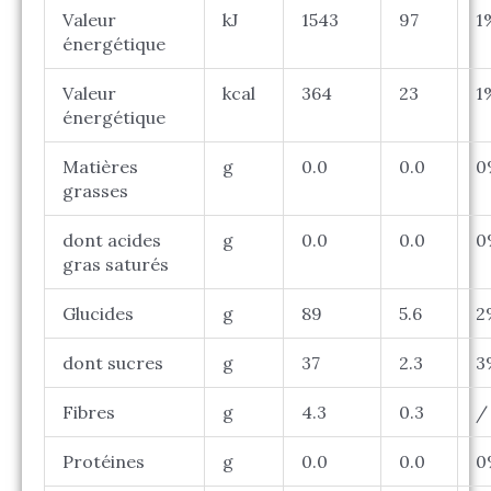
Valeur
kJ
1543
97
1
énergétique
Valeur
kcal
364
23
1
énergétique
Matières
g
0.0
0.0
0
grasses
dont acides
g
0.0
0.0
0
gras saturés
Glucides
g
89
5.6
2
dont sucres
g
37
2.3
3
Fibres
g
4.3
0.3
/
Protéines
g
0.0
0.0
0