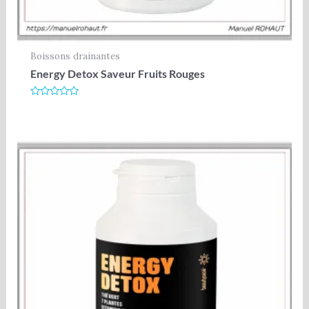
Boissons drainantes
Energy Detox Saveur Fruits Rouges
Note
0
sur
5