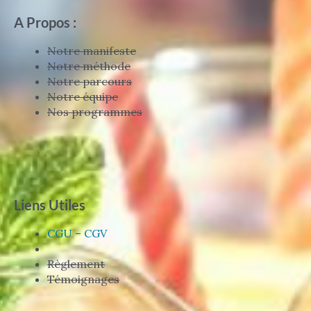
A Propos :
Notre manifeste
Notre méthode
Notre parcours
Notre équipe
Nos programmes
Liens Utiles
CGU
–
CGV
Règlement
Témoignages