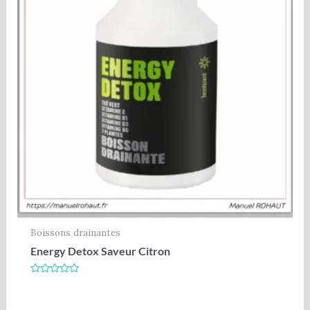
Boissons drainantes
Energy Detox Saveur Citron
Note
0
sur
5