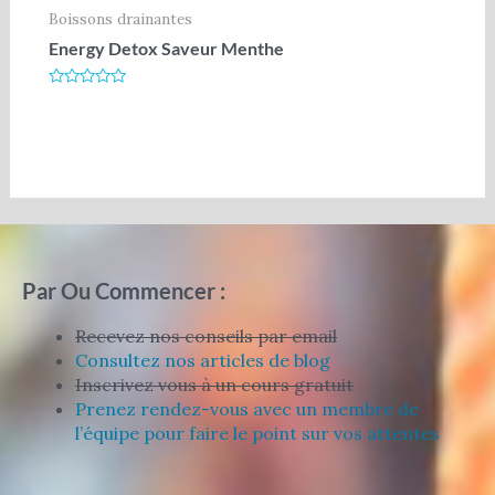
Boissons drainantes
Energy Detox Saveur Menthe
Note
0
sur
5
Par Ou Commencer :
Recevez nos conseils par email
Consultez nos articles de blog
Inscrivez vous à un cours gratuit
Prenez rendez-vous avec un membre de
l’équipe pour faire le point sur vos attentes