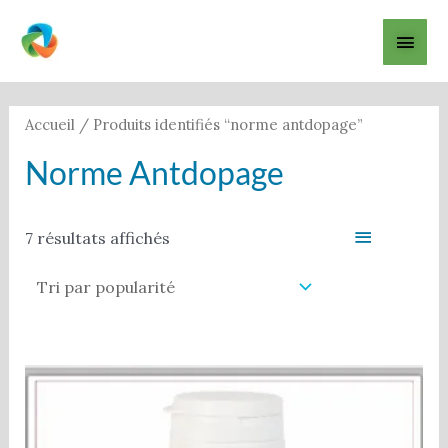
Aller
Men
au
contenu
princ
Trié
par
popularité
Accueil
/ Produits identifiés “norme antdopage”
Norme Antdopage
Filter
7 résultats affichés