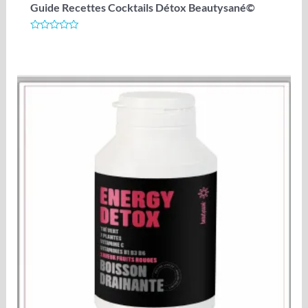
Guide Recettes Cocktails Détox Beautysané©
Note
0
sur
5