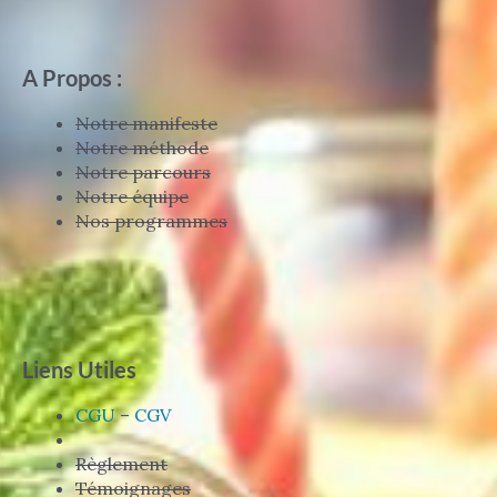
A Propos :
Notre manifeste
Notre méthode
Notre parcours
Notre équipe
Nos programmes
Liens Utiles
CGU
–
CGV
Règlement
Témoignages