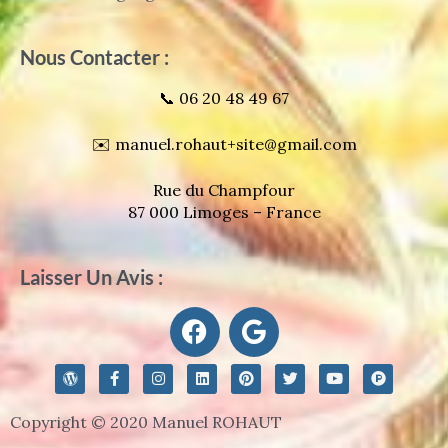
Nous Contacter :
📞 06 20 48 49 67
✉️ manuel.rohaut+site@gmail.com
Rue du Champfour
87 000 Limoges – France
Laisser Un Avis :
F
G
a
o
c
o
W
F
I
L
P
T
Y
P
e
g
o
a
n
i
i
w
o
r
r
c
s
n
n
i
u
o
b
l
d
e
t
k
t
t
t
d
Copyright © 2020 Manuel ROHAUT
p
b
a
e
e
t
u
u
o
e