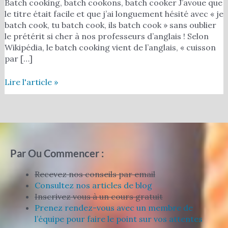
Batch cooking, batch cookons, batch cooker J’avoue que
le titre était facile et que j’ai longuement hésité avec « je
batch cook, tu batch cook, ils batch cook » sans oublier
le prétérit si cher à nos professeurs d’anglais ! Selon
Wikipédia, le batch cooking vient de l’anglais, « cuisson
par […]
Lire l'article »
Par Ou Commencer :
Recevez nos conseils par email
Consultez nos articles de blog
Inscrivez vous à un cours gratuit
Prenez rendez-vous avec un membre de
l’équipe pour faire le point sur vos attentes