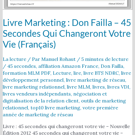
votre
vie
(français)
Livre Marketing : Don Failla – 45
Secondes Qui Changeront Votre
Vie (français)
La lecture
/ Par
Manuel Rohaut
/
5 minutes de lecture
/
45 secondes
,
affiliation Amazon France
,
Don Failla
,
formation MLM PDF
,
Lecture
,
lire
,
livre BTS NDRC
,
livre
développement personnel
,
livre marketing de réseau
,
livre marketing relationnel
,
livre MLM
,
livres
,
livres VDI
,
livres vendeurs indépendants
,
négociation et
digitalisation de la relation client
,
outils de marketing
relationnel
,
top10 livre marketing
,
votre première
année de marketing de réseau
Livre : 45 secondes qui changeront votre vie – Nouvelle
Édition 2012 45 secondes qui changeront votre vie –