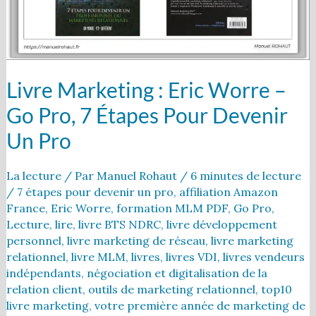
Pro,
7
étapes
pour
devenir
un
Livre Marketing : Eric Worre –
pro
Go Pro, 7 Étapes Pour Devenir
Un Pro
La lecture
/ Par
Manuel Rohaut
/
6 minutes de lecture
/
7 étapes pour devenir un pro
,
affiliation Amazon
France
,
Eric Worre
,
formation MLM PDF
,
Go Pro
,
Lecture
,
lire
,
livre BTS NDRC
,
livre développement
personnel
,
livre marketing de réseau
,
livre marketing
relationnel
,
livre MLM
,
livres
,
livres VDI
,
livres vendeurs
indépendants
,
négociation et digitalisation de la
relation client
,
outils de marketing relationnel
,
top10
livre marketing
,
votre première année de marketing de