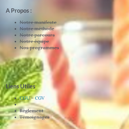
A Propos :
Notre manifeste
Notre méthode
Notre parcours
Notre équipe
Nos programmes
Liens Utiles
CGU
–
CGV
Règlement
Témoignages