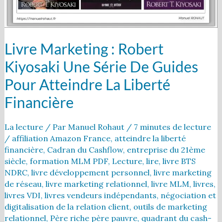
pour
atteindre
la
liberté
Livre Marketing : Robert
financière
Kiyosaki Une Série De Guides
Pour Atteindre La Liberté
Financière
La lecture
/ Par
Manuel Rohaut
/
7 minutes de lecture
/
affiliation Amazon France
,
atteindre la liberté
financière
,
Cadran du Cashflow
,
entreprise du 21ème
siècle
,
formation MLM PDF
,
Lecture
,
lire
,
livre BTS
NDRC
,
livre développement personnel
,
livre marketing
de réseau
,
livre marketing relationnel
,
livre MLM
,
livres
,
livres VDI
,
livres vendeurs indépendants
,
négociation et
digitalisation de la relation client
,
outils de marketing
relationnel
,
Père riche père pauvre
,
quadrant du cash-