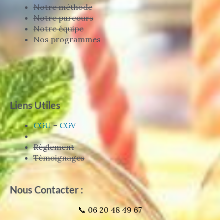
Notre méthode
Notre parcours
Notre équipe
Nos programmes
Liens Utiles
CGU
–
CGV
Règlement
Témoignages
Nous Contacter :
📞 06 20 48 49 67