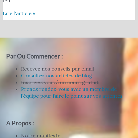
Lire l'article »
Par Ou Commencer :
Recevez nos conseils par email
Consultez nos articles de blog
Inscrivez vous à un cours gratuit
Prenez rendez-vous avec un membre de
l’équipe pour faire le point sur vos attentes
A Propos :
Notre manifeste