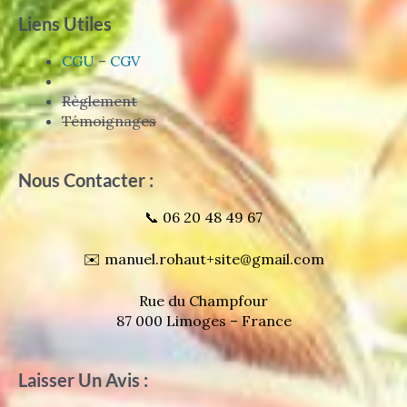
Liens Utiles
CGU
–
CGV
Règlement
Témoignages
Nous Contacter :
📞 06 20 48 49 67
✉️ manuel.rohaut+site@gmail.com
Rue du Champfour
87 000 Limoges – France
Laisser Un Avis :