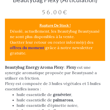
56.00
€
Rupture De Stock !
Désolé, actuellement, les Beautybag Beautysané
ne sont plus disponibles à la vente.
Guetter leur retour ou rester informé(e) des
offres du moment
grâce à notre newsletter
gratuite.
Beautybag Energy Aroma Flexy
:
Flexy
est une
synergie aromatique proposée par Beautysané a
utiliser en friction.
Flexy est composée de 3 huiles végétales et 5 huiles
essentielles issues :
huile essentielle de
genévrier
,
huile essentielle de
palmarosa
,
huile essentielle d’épinette noire,