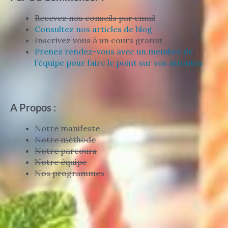
Recevez nos conseils par email
Consultez nos articles de blog
Inscrivez vous à un cours gratuit
Prenez rendez-vous avec un membre de
l’équipe pour faire le point sur vos attentes
A Propos :
Notre manifeste
Notre méthode
Notre parcours
Notre équipe
Nos programmes