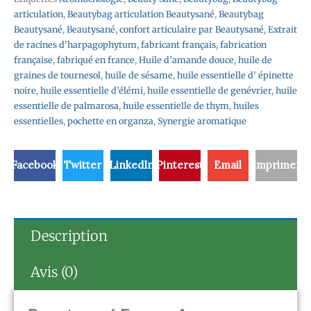
articulation
,
Beautybag articulation Beautysané
,
Beautybag
Beautysané
,
Beautysané
,
confort articulaire par Beautysané
,
Extrait
de racines d’harpagophytum
,
fabricant français
,
fabrication
française
,
fabriqué en france
,
Huile d’amande douce
,
huile de
graines de tournesol
,
huile de sésame
,
huile essentielle d’ épinette
noire
,
huile essentielle d’élémi
,
huile essentielle de genévrier
,
huile
essentielle de palmarosa
,
huile essentielle de thym
,
huiles
essentielles
,
pochette en organza
,
Synergie aromatique
Facebook
Twitter
LinkedIn
Pinterest
Email
Imprimer
Description
Avis (0)