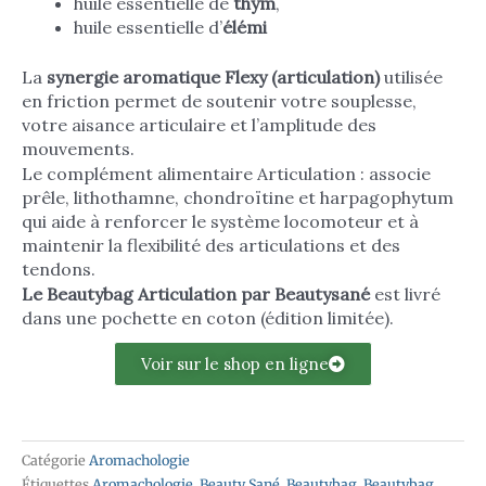
huile essentielle de
thym
,
huile essentielle d’
élémi
La
synergie aromatique Flexy (articulation)
utilisée
en friction permet de soutenir votre souplesse,
votre aisance articulaire et l’amplitude des
mouvements.
Le complément alimentaire Articulation : associe
prêle, lithothamne, chondroïtine et harpagophytum
qui aide à renforcer le système locomoteur et à
maintenir la flexibilité des articulations et des
tendons.
Le Beautybag Articulation par Beautysané
est livré
dans une pochette en coton (édition limitée).
Voir sur le shop en ligne
Catégorie
Aromachologie
Étiquettes
Aromachologie
,
Beauty Sané
,
Beautybag
,
Beautybag