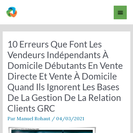
Aller
Men
au
contenu
princ
Navigation
des
articles
10 Erreurs Que Font Les
Vendeurs Indépendants À
Domicile Débutants En Vente
Directe Et Vente À Domicile
Quand Ils Ignorent Les Bases
De La Gestion De La Relation
Clients GRC
Par
Manuel Rohaut
/
04/03/2021