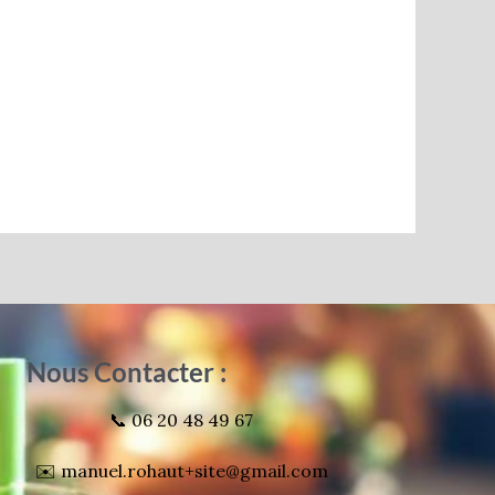
Nous Contacter :
📞 06 20 48 49 67
✉️ manuel.rohaut+site@gmail.com