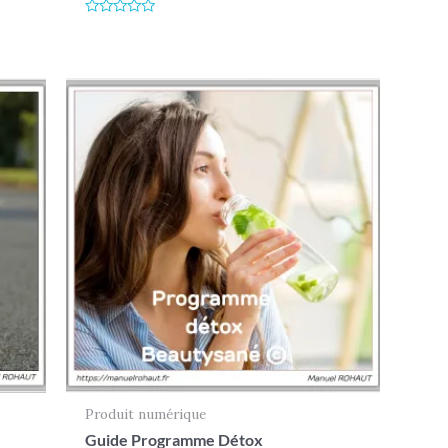
Note
0
Note
sur
0
5
sur
5
Produit numérique
Guide Programme Détox