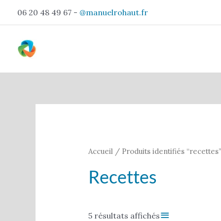
Aller
06 20 48 49 67 -
@manuelrohaut.fr
au
contenu
Trié
par
popularité
Accueil
/ Produits identifiés “recettes
Recettes
Filter
5 résultats affichés