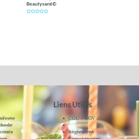
Beautysané©
Note
0
sur
5
Liens Utiles
ifeste
CGU
–
CGV
thode
cours
Règlement
ipe
Témoignages