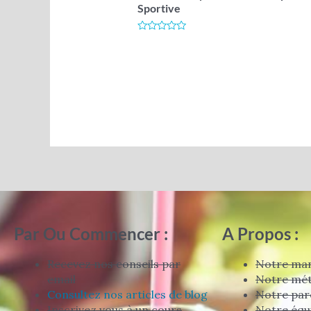
Sportive
Note
0
sur
5
Par Ou Commencer :
A Propos :
Recevez nos conseils par
Notre man
email
Notre mé
Consultez nos articles de blog
Notre par
Inscrivez vous à un cours
Notre équ