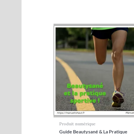
Note
0
sur
5
Produit numérique
Guide Beautysané & La Pratique