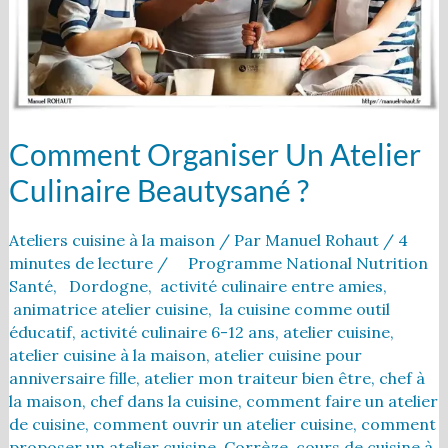
?
Comment Organiser Un Atelier
Culinaire Beautysané ?
Ateliers cuisine à la maison
/ Par
Manuel Rohaut
/
4
minutes de lecture
/
Programme National Nutrition
Santé
,
Dordogne
,
activité culinaire entre amies
,
animatrice atelier cuisine
,
la cuisine comme outil
éducatif
,
activité culinaire 6-12 ans
,
atelier cuisine
,
atelier cuisine à la maison
,
atelier cuisine pour
anniversaire fille
,
atelier mon traiteur bien être
,
chef à
la maison
,
chef dans la cuisine
,
comment faire un atelier
de cuisine
,
comment ouvrir un atelier cuisine
,
comment
proposer un atelier cuisine
,
Corrèze
,
cours de cuisine à