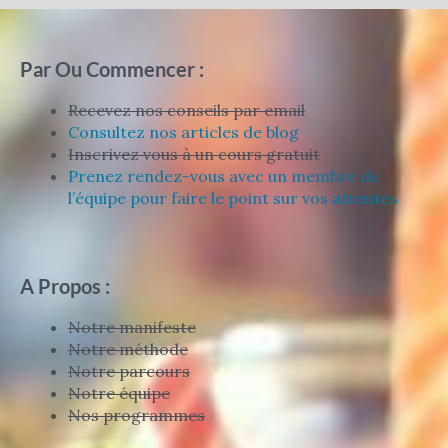
Par Ou Commencer :
Recevez nos conseils par email
Consultez nos articles de blog
Inscrivez vous à un cours gratuit
Prenez rendez-vous avec un membre de
l’équipe pour faire le point sur vos attentes
A Propos :
Notre manifeste
Notre méthode
Notre parcours
Notre équipe
Nos programmes