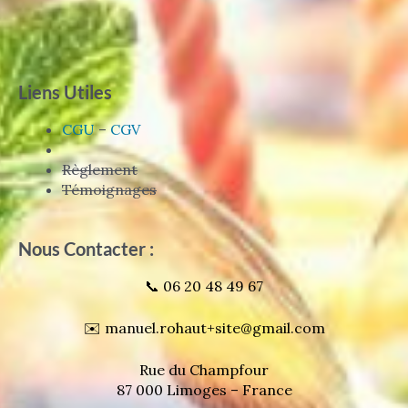
Liens Utiles
CGU
–
CGV
Règlement
Témoignages
Nous Contacter :
📞 06 20 48 49 67
✉️ manuel.rohaut+site@gmail.com
Rue du Champfour
87 000 Limoges – France