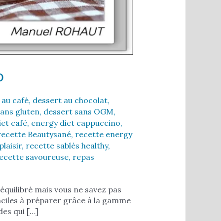
o
 au café
,
dessert au chocolat
,
sans gluten
,
dessert sans OGM
,
iet café
,
energy diet cappuccino
,
recette Beautysané
,
recette energy
plaisir
,
recette sablés healthy
,
ecette savoureuse
,
repas
équilibré mais vous ne savez pas
ciles à préparer grâce à la gamme
es qui […]