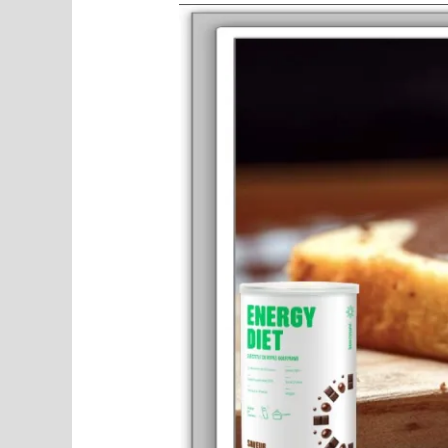
Recette
Beautysané©
cake
marbré
vanille
cappuccino