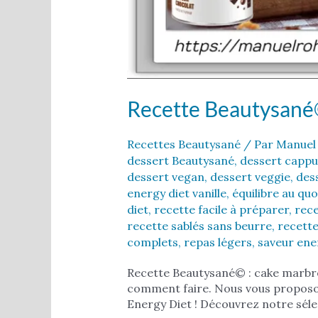
Recette Beautysané
Recettes Beautysané
/ Par
Manuel
dessert Beautysané
,
dessert cappu
dessert vegan
,
dessert veggie
,
des
energy diet vanille
,
équilibre au quo
diet
,
recette facile à préparer
,
rec
recette sablés sans beurre
,
recette
complets
,
repas légers
,
saveur ene
Recette Beautysané© : cake marbré 
comment faire. Nous vous proposon
Energy Diet ! Découvrez notre séle