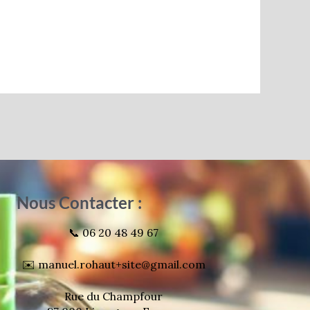
Nous Contacter :
📞 06 20 48 49 67
✉️ manuel.rohaut+site@gmail.com
Rue du Champfour