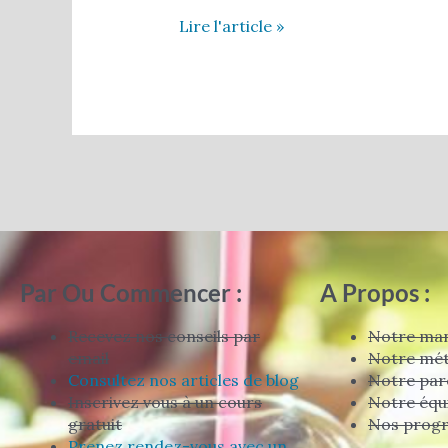
Lire l'article »
Par Ou Commencer :
A Propos :
Recevez nos conseils par
Notre man
email
Notre mé
Consultez nos articles de blog
Notre par
Inscrivez vous à un cours
Notre équ
gratuit
Nos prog
Prenez rendez-vous avec un