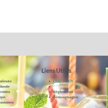
Liens Utiles
ifeste
CGU
–
CGV
thode
cours
Règlement
ipe
Témoignages
rammes