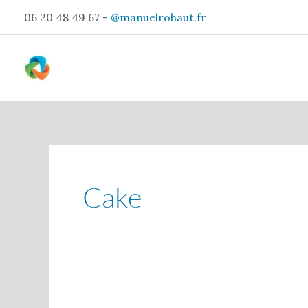
Aller
06 20 48 49 67 -
@manuelrohaut.fr
au
contenu
Cake