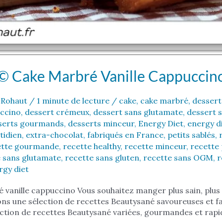
© Cake Marbré Vanille Cappuccin
 Rohaut
/
1 minute de lecture
/
cake
,
cake marbré
,
dessert
ccino
,
dessert crémeux
,
dessert sans glutamate
,
dessert 
serts gourmands
,
desserts minceur
,
Energy Diet
,
energy d
tidien
,
extra-chocolat
,
fabriqués en France
,
petits sablés
,
ette gourmande
,
recette healthy
,
recette minceur
,
recette 
 sans glutamate
,
recette sans gluten
,
recette sans OGM
,
r
rgy diet
vanille cappuccino Vous souhaitez manger plus sain, plus 
s une sélection de recettes Beautysané savoureuses et fa
ction de recettes Beautysané variées, gourmandes et rapid