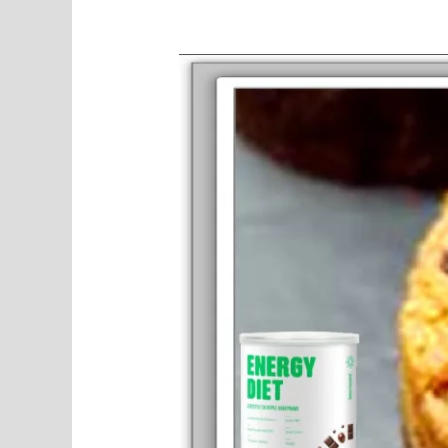
Recette
Beautysané©
brookies
sans
oeuf