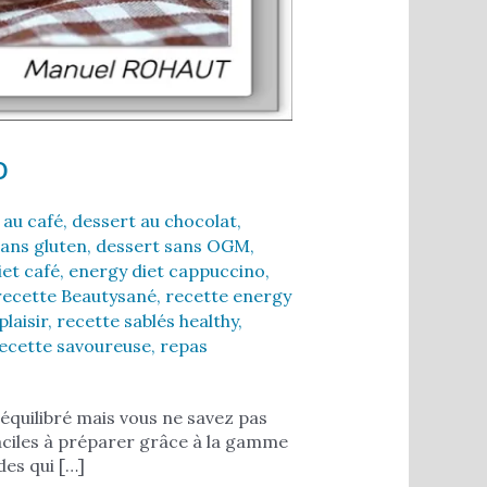
o
 au café
,
dessert au chocolat
,
sans gluten
,
dessert sans OGM
,
iet café
,
energy diet cappuccino
,
recette Beautysané
,
recette energy
plaisir
,
recette sablés healthy
,
ecette savoureuse
,
repas
équilibré mais vous ne savez pas
ciles à préparer grâce à la gamme
es qui […]