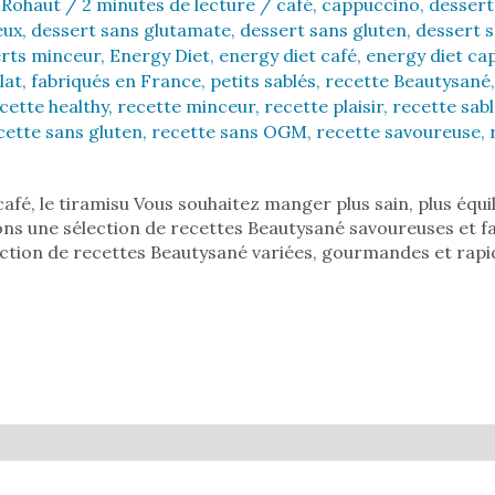
 Rohaut
/
2 minutes de lecture
/
café
,
cappuccino
,
dessert
eux
,
dessert sans glutamate
,
dessert sans gluten
,
dessert 
rts minceur
,
Energy Diet
,
energy diet café
,
energy diet ca
lat
,
fabriqués en France
,
petits sablés
,
recette Beautysané
cette healthy
,
recette minceur
,
recette plaisir
,
recette sabl
cette sans gluten
,
recette sans OGM
,
recette savoureuse
,
fé, le tiramisu Vous souhaitez manger plus sain, plus équi
s une sélection de recettes Beautysané savoureuses et fa
ection de recettes Beautysané variées, gourmandes et rapi