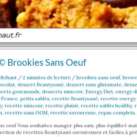
© Brookies Sans Oeuf
 Rohaut
/
2 minutes de lecture
/
brookies sans oeuf
,
brown
hocolat
,
dessert Beautysané
,
dessert sans glutamate
,
desse
serts gourmands
,
desserts minceur
,
Energy Diet
,
energy d
n France
,
petits sablés
,
recette Beautysané
,
recette energy 
y
,
recette minceur
,
recette plaisir
,
recette sablés healthy
,
r
n
,
recette sans OGM
,
recette savoureuse
,
repas complets
ns oeuf Vous souhaitez manger plus sain, plus équilibré m
lection de recettes Beautysané savoureuses et faciles à p