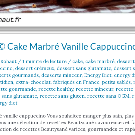
© Cake Marbré Vanille Cappuccin
 Rohaut
/
1 minute de lecture
/
cake
,
cake marbré
,
dessert
ccino
,
dessert crémeux
,
dessert sans glutamate
,
dessert 
serts gourmands
,
desserts minceur
,
Energy Diet
,
energy d
tidien
,
extra-chocolat
,
fabriqués en France
,
petits sablés
,
ette gourmande
,
recette healthy
,
recette minceur
,
recette 
 sans glutamate
,
recette sans gluten
,
recette sans OGM
,
r
rgy diet
vanille cappuccino Vous souhaitez manger plus sain, plus 
s une sélection de recettes Beautysané savoureuses et fa
ction de recettes Beautysané variées, gourmandes et rapid