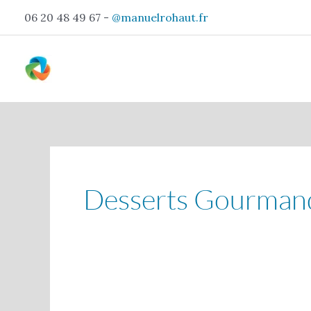
Aller
06 20 48 49 67 -
@manuelrohaut.fr
au
contenu
Pagination
d’article
Desserts Gourman