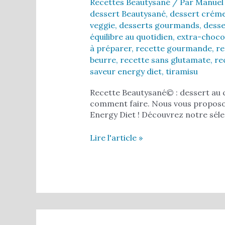
Recettes Beautysané
/ Par
Manuel
dessert Beautysané
,
dessert crém
veggie
,
desserts gourmands
,
desse
équilibre au quotidien
,
extra-choco
à préparer
,
recette gourmande
,
re
beurre
,
recette sans glutamate
,
re
saveur energy diet
,
tiramisu
Recette Beautysané© : dessert au ca
comment faire. Nous vous proposon
Energy Diet ! Découvrez notre sél
Lire l'article »