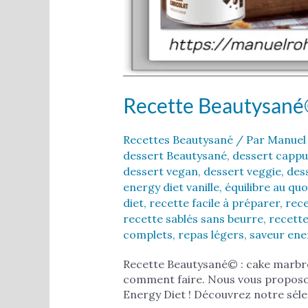
Recette Beautysané
Recettes Beautysané
/ Par
Manuel
dessert Beautysané
,
dessert cappu
dessert vegan
,
dessert veggie
,
des
energy diet vanille
,
équilibre au quo
diet
,
recette facile à préparer
,
rec
recette sablés sans beurre
,
recette
complets
,
repas légers
,
saveur ene
Recette Beautysané© : cake marbré 
comment faire. Nous vous proposon
Energy Diet ! Découvrez notre séle