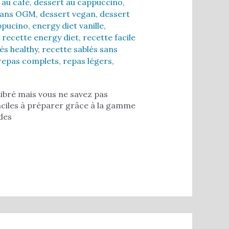
 au café
,
dessert au cappuccino
,
sans OGM
,
dessert vegan
,
dessert
ppucino
,
energy diet vanille
,
,
recette energy diet
,
recette facile
és healthy
,
recette sablés sans
repas complets
,
repas légers
,
libré mais vous ne savez pas
ciles à préparer grâce à la gamme
des