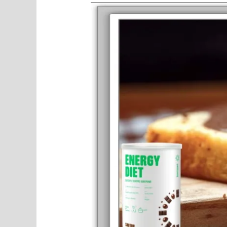
Recette
Beautysané©
cake
marbré
vanille
cappuccino