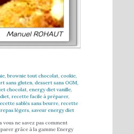
ie
,
brownie tout chocolat
,
cookie
,
rt sans gluten
,
dessert sans OGM
,
iet chocolat
,
energy diet vanille
,
diet
,
recette facile à préparer
,
ecette sablés sans beurre
,
recette
,
repas légers
,
saveur energy diet
ais vous ne savez pas comment
réparer grâce à la gamme Energy