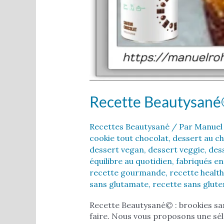
Recette Beautysané
Recettes Beautysané
/ Par
Manuel
cookie tout chocolat
,
dessert au c
dessert vegan
,
dessert veggie
,
des
équilibre au quotidien
,
fabriqués e
recette gourmande
,
recette health
sans glutamate
,
recette sans glute
Recette Beautysané© : brookies sa
faire. Nous vous proposons une sé