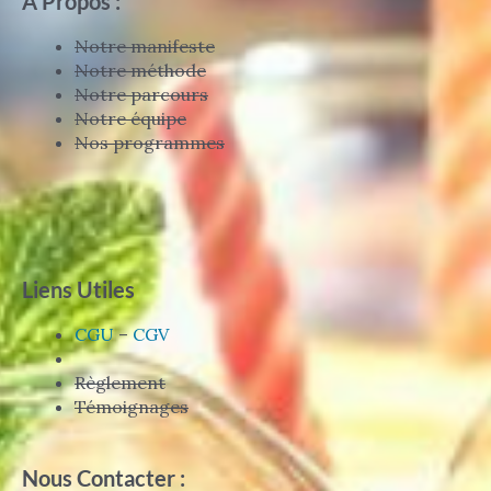
A Propos :
Notre manifeste
Notre méthode
Notre parcours
Notre équipe
Nos programmes
Liens Utiles
CGU
–
CGV
Règlement
Témoignages
Nous Contacter :