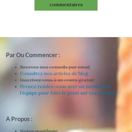
commentaires
Par Ou Commencer :
Recevez nos conseils par email
Consultez nos articles de blog
Inscrivez vous à un cours gratuit
Prenez rendez-vous avec un membre de
l’équipe pour faire le point sur vos attentes
A Propos :
Notre manifeste