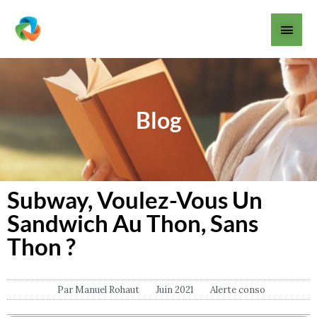
Aller
Men
au
contenu
princ
Blog
Subway, Voulez-Vous Un
Sandwich Au Thon, Sans
Thon ?
Par
Manuel Rohaut
Juin 2021
Alerte conso