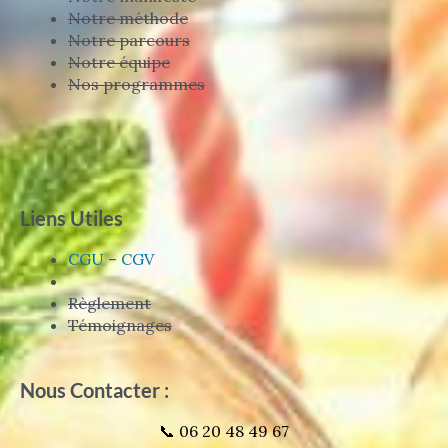
Notre méthode
Notre parcours
Notre équipe
Nos programmes
Liens Utiles
CGU
–
CGV
Règlement
Témoignages
Nous Contacter :
📞 06 20 48 49 67