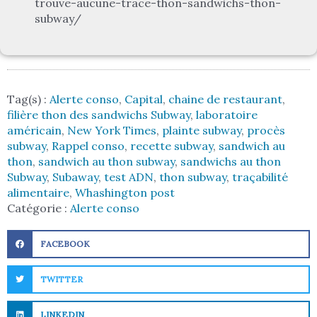
trouve-aucune-trace-thon-sandwichs-thon-
subway/
Tag(s) :
Alerte conso
,
Capital
,
chaine de restaurant
,
filière thon des sandwichs Subway
,
laboratoire
américain
,
New York Times
,
plainte subway
,
procès
subway
,
Rappel conso
,
recette subway
,
sandwich au
thon
,
sandwich au thon subway
,
sandwichs au thon
Subway
,
Subaway
,
test ADN
,
thon subway
,
traçabilité
alimentaire
,
Whashington post
Catégorie :
Alerte conso
FACEBOOK
TWITTER
LINKEDIN