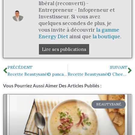
libéral (reconverti) -
Entrepreneur - Infopreneur et
Investisseur. Si vous avez
quelques secondes de plus, je
vous invite à découvrir
la gamme
Energy Diet
ainsi que
la boutique
.
Lire ses publications
Précédent
S
PRÉCÉDENT
SUIVANT
Recette Beautysané© pancake aux framboises
Recette Beautysané© Cheesecake vanille speculoos
Vous Pourriez Aussi Aimer Des Articles Publiés :
BEAUTYSANÉ