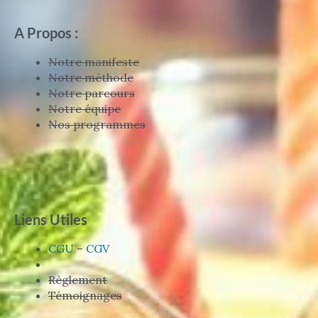
A Propos :
Notre manifeste
Notre méthode
Notre parcours
Notre équipe
Nos programmes
Liens Utiles
CGU
–
CGV
Règlement
Témoignages