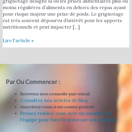
grignotage désigne la ou les prises alimentaires plus ou
moins régulières d’aliments en dehors des repas ayant
pour risque majeur une prise de poids. Le grignotage
est très souvent dépourvu d’intérêt pour les apports
nutritionnels et peut impacter […]
Lire l'article »
Par Ou Commencer :
Recevez nos conseils par email
Consultez nos articles de blog
Inscrivez vous à un cours gratuit
Prenez rendez-vous avec un membre de
l’équipe pour faire le point sur vos attentes