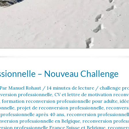
ssionnelle – Nouveau Challenge
Par
Manuel Rohaut
/
14 minutes de lecture
/
challenge pro
version professionnelle
,
CV et lettre de motivation reconv
,
formation reconversion professionnelle pour adulte
,
idée
onnelle
,
projet de reconversion professionnelle
,
reconvers
professionnelle après 40 ans
,
reconversion professionnell
version professionnelle en Belgique
,
reconversion profess
rsion professionnelle France Suisse et Belgique
,
reconvers