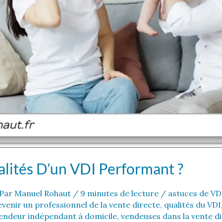
alités D’un VDI Performant ?
Par
Manuel Rohaut
/
9 minutes de lecture
/
astuces de VD
evenir un professionnel de la vente directe
,
qualités du VDI
endeur indépendant à domicile
,
vendeuses dans la vente d