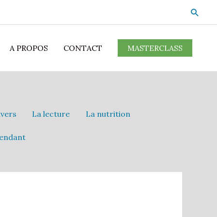
A PROPOS
CONTACT
MASTERCLASS
ivers
La lecture
La nutrition
pendant