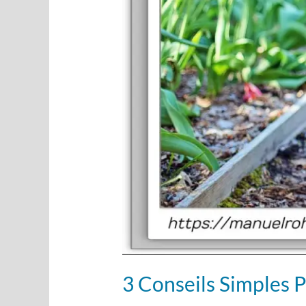
directe
3 Conseils Simples 