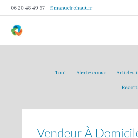
Aller
06 20 48 49 67 -
@manuelrohaut.fr
au
contenu
Filtrer
Pagination
Tout
Alerte conso
Articles 
d’article
Les
Recett
Publications
Par
Catégorie
Vendeur À Domicil