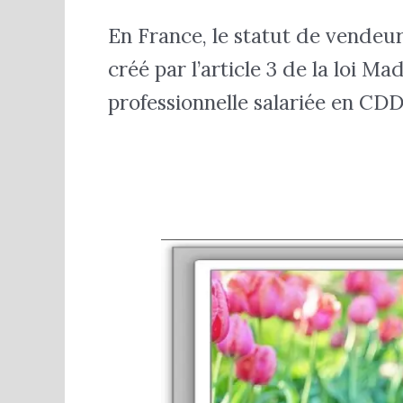
En France, le statut de vendeu
créé par l’article 3 de la loi M
professionnelle salariée en C
3
conseils
simples
pour
s’épanouir
dans
la
vente