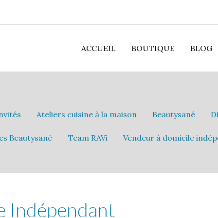
ACCUEIL
BOUTIQUE
BLOG
invités
Ateliers cuisine à la maison
Beautysané
D
es Beautysané
Team RAVi
Vendeur à domicile indé
e Indépendant