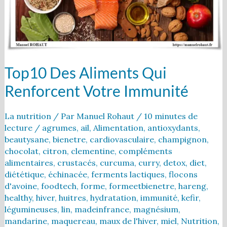
Top10 Des Aliments Qui
Renforcent Votre Immunité
La nutrition
/ Par
Manuel Rohaut
/
10 minutes de
lecture
/
agrumes
,
ail
,
Alimentation
,
antioxydants
,
beautysane
,
bienetre
,
cardiovasculaire
,
champignon
,
chocolat
,
citron
,
clementine
,
compléments
alimentaires
,
crustacés
,
curcuma
,
curry
,
detox
,
diet
,
diététique
,
échinacée
,
ferments lactiques
,
flocons
d'avoine
,
foodtech
,
forme
,
formeetbienetre
,
hareng
,
healthy
,
hiver
,
huitres
,
hydratation
,
immunité
,
kefir
,
légumineuses
,
lin
,
madeinfrance
,
magnésium
,
mandarine
,
maquereau
,
maux de l'hiver
,
miel
,
Nutrition
,