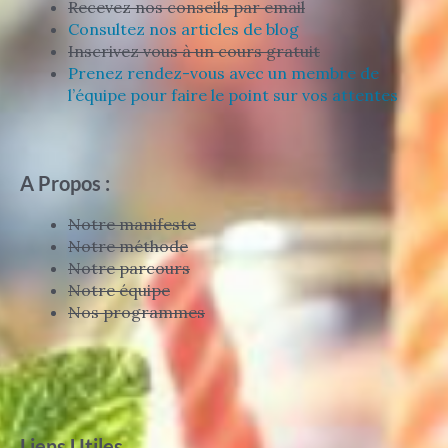
Recevez nos conseils par email
Consultez nos articles de blog
Inscrivez vous à un cours gratuit
Prenez rendez-vous avec un membre de
l’équipe pour faire le point sur vos attentes
A Propos :
Notre manifeste
Notre méthode
Notre parcours
Notre équipe
Nos programmes
Liens Utiles