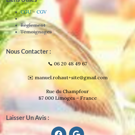
CGU
–
CGV
Règlement
Témoignages
Nous Contacter :
📞 06 20 48 49 67
✉️ manuel.rohaut+site@gmail.com
Rue du Champfour
87 000 Limoges – France
Laisser Un Avis :
F
G