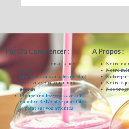
Par Ou Commencer :
A Propos :
Recevez nos conseils par
Notre man
email
Notre mé
Consultez nos articles de blog
Notre par
Inscrivez vous à un cours
Notre équ
gratuit
Nos prog
Prenez rendez-vous avec un
membre de l’équipe pour faire
le point sur vos attentes