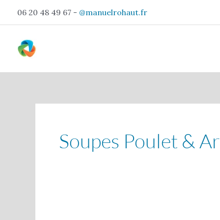
Aller
06 20 48 49 67 -
@manuelrohaut.fr
au
contenu
Soupes Poulet & A