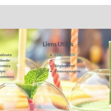
Liens Utiles
ifeste
CGU
–
CGV
thode
cours
Règlement
ipe
Témoignages
rammes