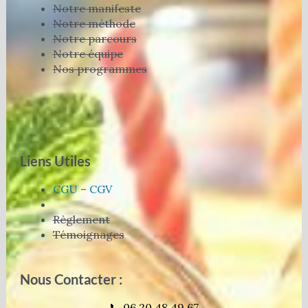
Notre manifeste
Notre méthode
Notre parcours
Notre équipe
Nos programmes
Liens Utiles
CGU
–
CGV
Règlement
Témoignages
Nous Contacter :
📞 06 20 48 49 67