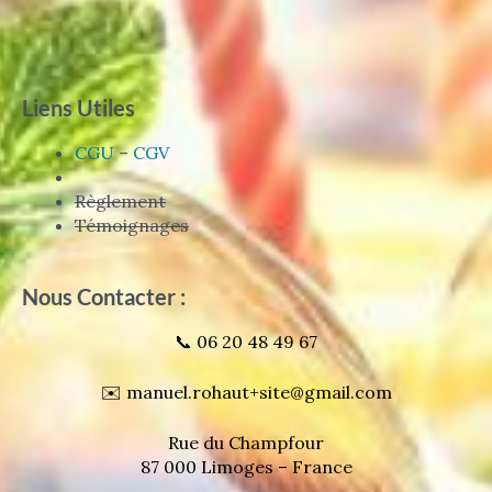
Liens Utiles
CGU
–
CGV
Règlement
Témoignages
Nous Contacter :
📞 06 20 48 49 67
✉️ manuel.rohaut+site@gmail.com
Rue du Champfour
87 000 Limoges – France