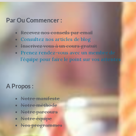
Par Ou Commencer :
Recevez nos conseils par email
Consultez nos articles de blog
Inscrivez vous à un cours gratuit
Prenez rendez-vous avec un membre de
l’équipe pour faire le point sur vos attentes
A Propos :
Notre manifeste
Notre méthode
Notre parcours
Notre équipe
Nos programmes