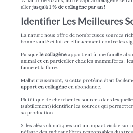
À partir de 40 ans, notre capital collagène se rar
aller
jusqu’à 1 % de collagène par an !
Identifier Les Meilleures 
La nature nous offre de nombreuses sources riches
bonne santé et lutter efficacement contre les sig
Puisque
le collagène
appartient à une famille ab
animal et en particulier chez les mammifères, les 
faune et la flore.
Malheureusement, si cette protéine était facilemen
apport en collagène
en abondance.
Plutôt que de chercher les sources dans lesquelle
(subtilement) identifier les sources qui permett
sa production.
Si les aléas climatiques ont un impact visible sur n
néfaste des radicaux libres responsables du stress