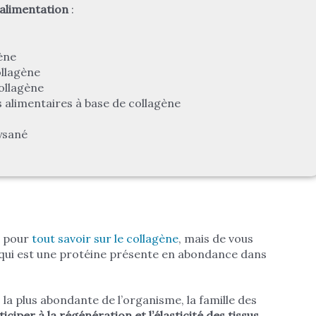
’alimentation
:
gène
ollagène
ollagène
alimentaires à base de collagène
ysané
le pour
tout savoir sur le collagène
, mais de vous
 qui est une protéine présente en abondance dans
 la plus abondante de l’organisme, la famille des
ticiper à la régénération et l’élasticité des tissus
.