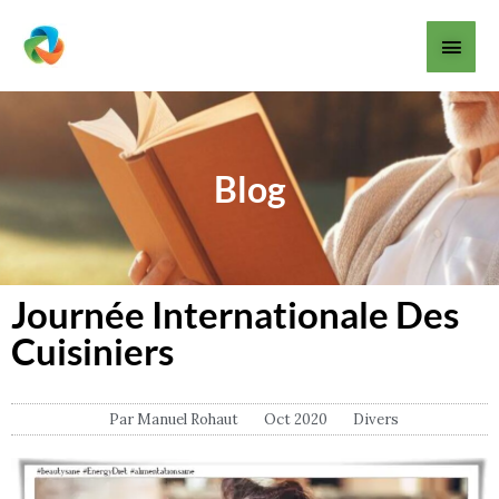
Aller
Men
au
contenu
princ
Blog
Journée Internationale Des
Cuisiniers
Par
Manuel Rohaut
Oct 2020
Divers