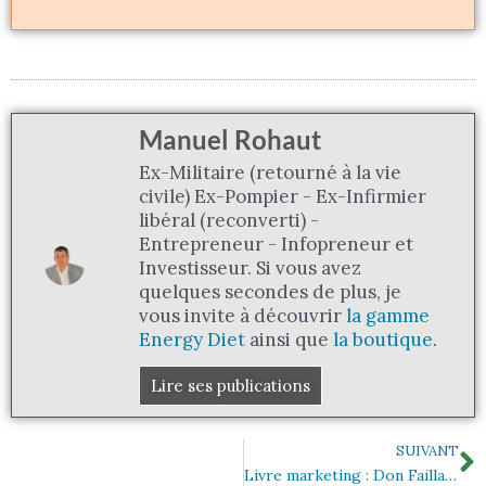
Manuel Rohaut
Ex-Militaire (retourné à la vie
civile) Ex-Pompier - Ex-Infirmier
libéral (reconverti) -
Entrepreneur - Infopreneur et
Investisseur. Si vous avez
quelques secondes de plus, je
vous invite à découvrir
la gamme
Energy Diet
ainsi que
la boutique
.
Lire ses publications
S
SUIVANT
Livre marketing : Don Failla – 45 secondes qui changeront votre vie (français)