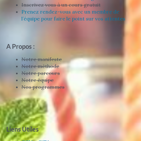
Inscrivez vous à un cours gratuit
Prenez rendez-vous avec un membre de
l’équipe pour faire le point sur vos attentes
A Propos :
Notre manifeste
Notre méthode
Notre parcours
Notre équipe
Nos programmes
Liens Utiles