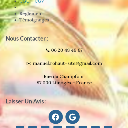
CGU
–
CGV
Règlement
Témoignages
Nous Contacter :
📞 06 20 48 49 67
✉️ manuel.rohaut+site@gmail.com
Rue du Champfour
87 000 Limoges – France
Laisser Un Avis :
F
G
a
o
c
o