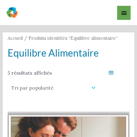
Aller
Men
au
contenu
princ
Trié
par
popularité
Accueil
/ Produits identifiés “Equilibre alimentaire”
Equilibre Alimentaire
Filter
5 résultats affichés