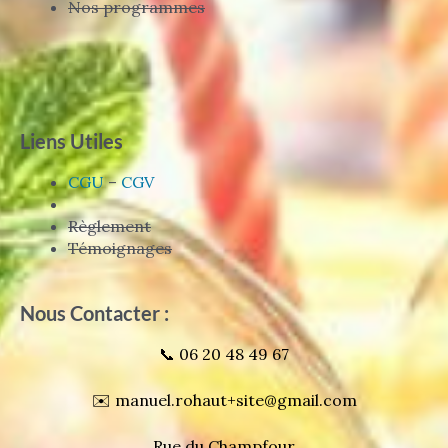
Nos programmes
Liens Utiles
CGU
–
CGV
Règlement
Témoignages
Nous Contacter :
📞 06 20 48 49 67
✉️ manuel.rohaut+site@gmail.com
Rue du Champfour