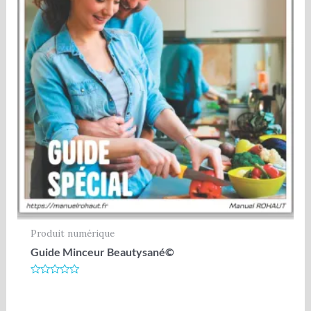
Produit numérique
Guide Minceur Beautysané©
Note
0
sur
5