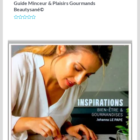
Guide Minceur & Plaisirs Gourmands
Beautysané©
Note
0
sur
5