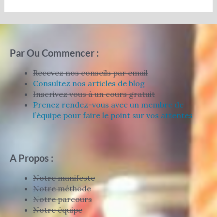
Par Ou Commencer :
Recevez nos conseils par email
Consultez nos articles de blog
Inscrivez vous à un cours gratuit
Prenez rendez-vous avec un membre de
l’équipe pour faire le point sur vos attentes
A Propos :
Notre manifeste
Notre méthode
Notre parcours
Notre équipe