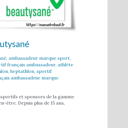
autysané
ané
,
ambassadeur marque sport
,
rtif français ambassadeur
,
athlète
hlon
,
heptathlon
,
sportif
ançais ambassadeur marque
, sportifs et sponsors de la gamme
n-être. Depuis plus de 15 ans,