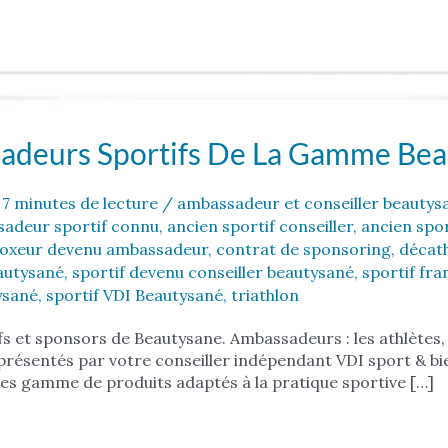
sadeurs Sportifs De La Gamme Be
/
7 minutes de lecture
/
ambassadeur et conseiller beautys
adeur sportif connu
,
ancien sportif conseiller
,
ancien spo
oxeur devenu ambassadeur
,
contrat de sponsoring
,
décat
eautysané
,
sportif devenu conseiller beautysané
,
sportif fr
ysané
,
sportif VDI Beautysané
,
triathlon
ifs et sponsors de Beautysane. Ambassadeurs : les athlètes
résentés par votre conseiller indépendant VDI sport & bie
es gamme de produits adaptés à la pratique sportive […]