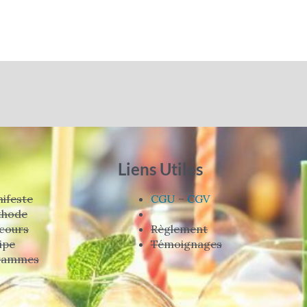
Liens Utiles
ifeste
CGU
–
CGV
thode
cours
Règlement
ipe
Témoignages
rammes