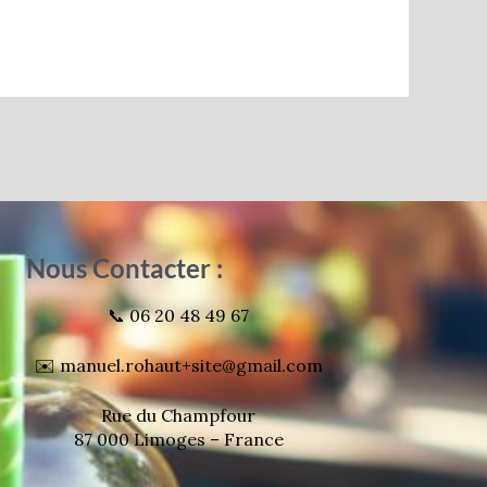
Nous Contacter :
📞 06 20 48 49 67
✉️ manuel.rohaut+site@gmail.com
Rue du Champfour
87 000 Limoges – France