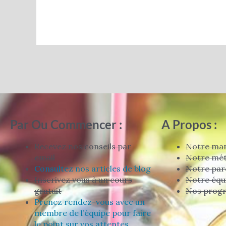
Par Ou Commencer :
A Propos :
Recevez nos conseils par
Notre man
email
Notre mé
Consultez nos articles de blog
Notre par
Inscrivez vous à un cours
Notre équ
gratuit
Nos prog
Prenez rendez-vous avec un
membre de l’équipe pour faire
le point sur vos attentes