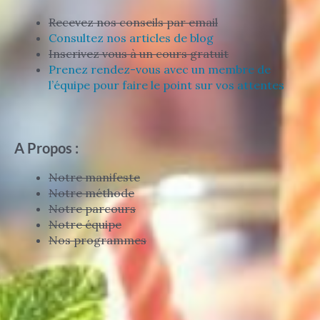
Recevez nos conseils par email
Consultez nos articles de blog
Inscrivez vous à un cours gratuit
Prenez rendez-vous avec un membre de
l’équipe pour faire le point sur vos attentes
A Propos :
Notre manifeste
Notre méthode
Notre parcours
Notre équipe
Nos programmes