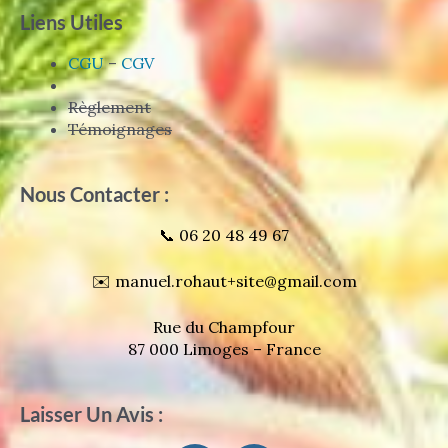
Liens Utiles
CGU
–
CGV
Règlement
Témoignages
Nous Contacter :
📞 06 20 48 49 67
✉️ manuel.rohaut+site@gmail.com
Rue du Champfour
87 000 Limoges – France
Laisser Un Avis :