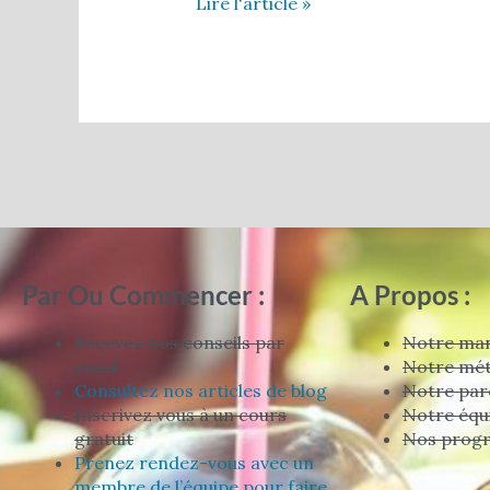
Lire l'article »
Par Ou Commencer :
A Propos :
Recevez nos conseils par
Notre man
email
Notre mé
Consultez nos articles de blog
Notre par
Inscrivez vous à un cours
Notre équ
gratuit
Nos prog
Prenez rendez-vous avec un
membre de l’équipe pour faire