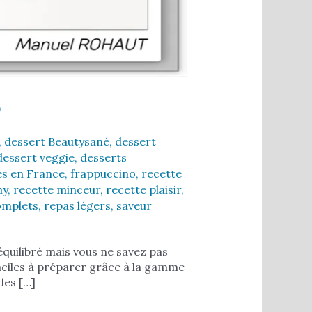
o
,
dessert Beautysané
,
dessert
dessert veggie
,
desserts
és en France
,
frappuccino
,
recette
hy
,
recette minceur
,
recette plaisir
,
omplets
,
repas légers
,
saveur
équilibré mais vous ne savez pas
ciles à préparer grâce à la gamme
des […]