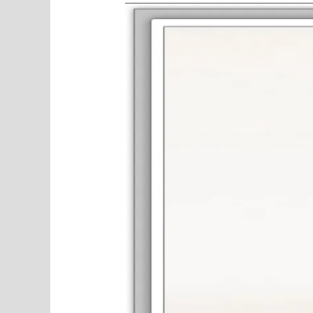
Recette
Beautysané©
dessert
au
café,
le
frappuccino