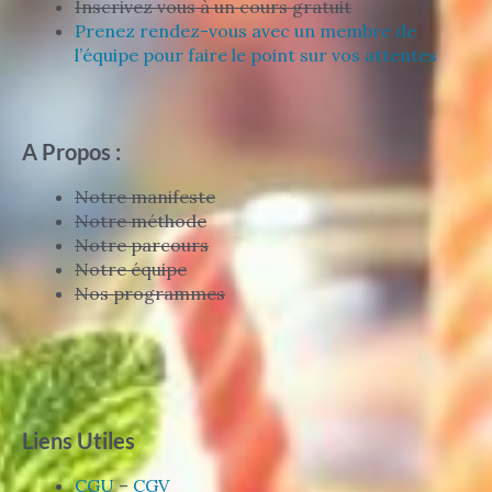
Inscrivez vous à un cours gratuit
Prenez rendez-vous avec un membre de
l’équipe pour faire le point sur vos attentes
A Propos :
Notre manifeste
Notre méthode
Notre parcours
Notre équipe
Nos programmes
Liens Utiles
CGU
–
CGV