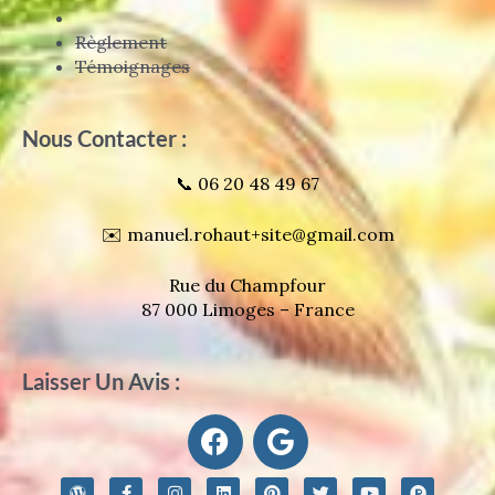
Règlement
Témoignages
Nous Contacter :
📞 06 20 48 49 67
✉️ manuel.rohaut+site@gmail.com
Rue du Champfour
87 000 Limoges – France
Laisser Un Avis :
F
G
a
o
c
o
W
F
I
L
P
T
Y
P