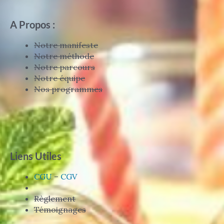
A Propos :
Notre manifeste
Notre méthode
Notre parcours
Notre équipe
Nos programmes
Liens Utiles
CGU
–
CGV
Règlement
Témoignages