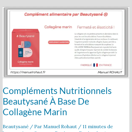
Compléments
nutritionnels
Beautysané
à
base
de
collagène
marin
Compléments Nutritionnels
Beautysané À Base De
Collagène Marin
Beautysané
/ Par
Manuel Rohaut
/
11 minutes de