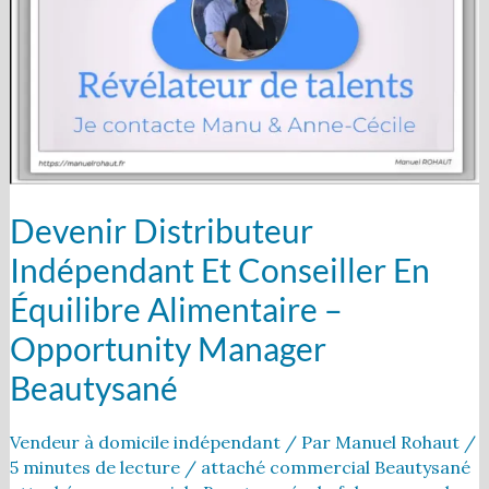
et
conseiller
en
équilibre
alimentaire
–
Opportunity
manager
Beautysané
Devenir Distributeur
Indépendant Et Conseiller En
Équilibre Alimentaire –
Opportunity Manager
Beautysané
Vendeur à domicile indépendant
/ Par
Manuel Rohaut
/
5 minutes de lecture
/
attaché commercial Beautysané