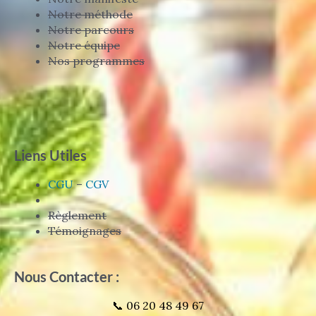
Notre méthode
Notre parcours
Notre équipe
Nos programmes
Liens Utiles
CGU
–
CGV
Règlement
Témoignages
Nous Contacter :
📞 06 20 48 49 67