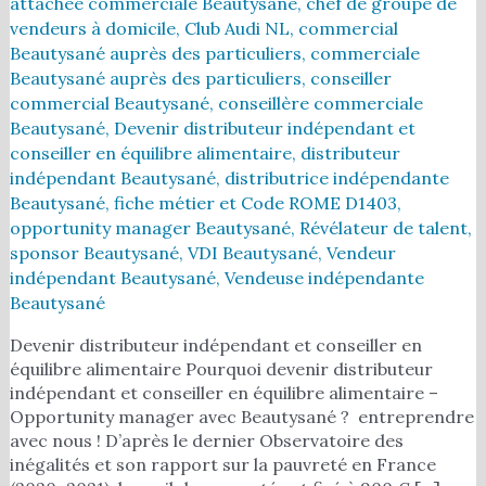
attachée commerciale Beautysané
,
chef de groupe de
vendeurs à domicile
,
Club Audi NL
,
commercial
Beautysané auprès des particuliers
,
commerciale
Beautysané auprès des particuliers
,
conseiller
commercial Beautysané
,
conseillère commerciale
Beautysané
,
Devenir distributeur indépendant et
conseiller en équilibre alimentaire
,
distributeur
indépendant Beautysané
,
distributrice indépendante
Beautysané
,
fiche métier et Code ROME D1403
,
opportunity manager Beautysané
,
Révélateur de talent
,
sponsor Beautysané
,
VDI Beautysané
,
Vendeur
indépendant Beautysané
,
Vendeuse indépendante
Beautysané
Devenir distributeur indépendant et conseiller en
équilibre alimentaire Pourquoi devenir distributeur
indépendant et conseiller en équilibre alimentaire –
Opportunity manager avec Beautysané ? entreprendre
avec nous ! D’après le dernier Observatoire des
inégalités et son rapport sur la pauvreté en France