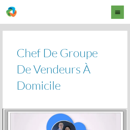
Aller
Men
au
contenu
princ
Chef De Groupe
De Vendeurs À
Domicile
Devenir
distributeur
indépendant