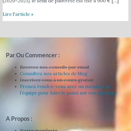
(2020~2021), le seuil de pauvreté est fixé à 900 € […]
Lire l'article »
Par Ou Commencer :
Recevez nos conseils par email
Consultez nos articles de blog
Inscrivez vous à un cours gratuit
Prenez rendez-vous avec un membre de
l’équipe pour faire le point sur vos attentes
A Propos :
Notre manifeste